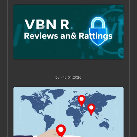
by
Как читать обзоры и рейтинги VPN: практическое
руководство для вдумчивого выбора
By
15.04.2026
Posted
by