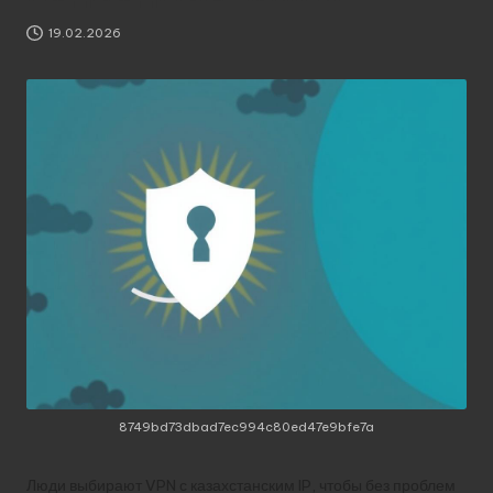
19.02.2026
8749bd73dbad7ec994c80ed47e9bfe7a
Люди выбирают VPN с казахстанским IP, чтобы без проблем