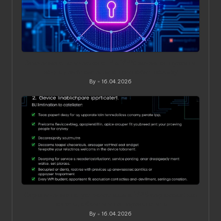
Значение статического IP в VPN: зачем он нужен и
когда действительно приносит пользу
By
16.04.2026
Posted
by
Ограничения по устройствам в VPN‑сервисах: как
понять, обойти и не переплатить
By
16.04.2026
Posted