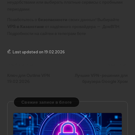
неудобствами или выбирать платные сервисы с пробными
периодами.
Позаботьтесь о
безопасности
своих данных! Выбирайте
VPS в Казахстане
от надёжного провайдера — ДомВПН.
Подробности на
сайте
и в
телеграм боте
Last updated on 19.02.2026
Post
Previous Post
Next Post
navigation
Ключ для Outline VPN
Лучшие VPN-решения для
19.02.2026
браузера Google Хром
Свежие записи в блоге