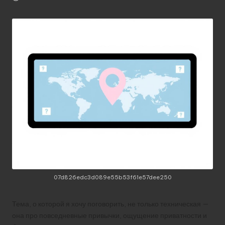
07d826edc3d089e55b53f61e57dee250
Тема, о которой я хочу поговорить, не только техническая —
она про повседневные привычки, ощущение приватности и