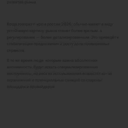
развитие рынка.
Прогноз на 2026 год
Когда говорят о vpn в россии 2026, обычно имеют в виду
устойчивую картину: рынок станет более зрелым, а
регулирование — более детализированным. Это приведёт к
стабилизации предложения и росту доли проверенных
сервисов.
В то же время люди, которым важна абсолютная
анонимность, будут искать специализированные
инструменты, но риск их использования возрастёт из-за
ограничений и потенциальных санкций со стороны
площадок и провайдеров.
Практические
рекомендации для тех, кто
пользуется VPN сегодня