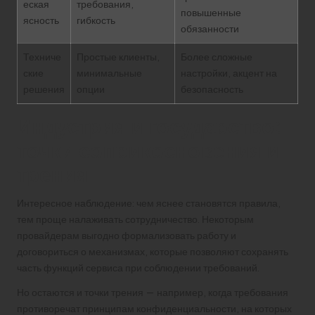
еская
требования,
повышенные
ясность
гибкость
обязанности
Техниче
Простые клиенты,
Более сложные
ские
минимальные
настройки, акцент на
решения
опции
безопасность
Индустрия и государство:
точки соприкосновения и
трения
Интересное наблюдение: чем яснее становятся правила,
тем проще налаживать сотрудничество. Некоторым
провайдерам выгодно формализовать работу и
договориться о механизмах, которые позволяют сохранять
часть функций сервиса при соблюдении требований.
Но остаются и точки трения — например, когда требования
противоречат принципам конфиденциальности, на которых