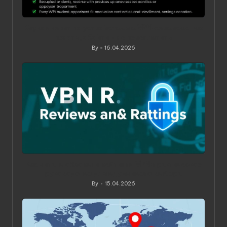
Ограничения по устройствам в VPN‑сервисах: как
понять, обойти и не переплатить
By
16.04.2026
Posted
by
Как читать обзоры и рейтинги VPN: практическое
руководство для вдумчивого выбора
By
15.04.2026
Posted
by