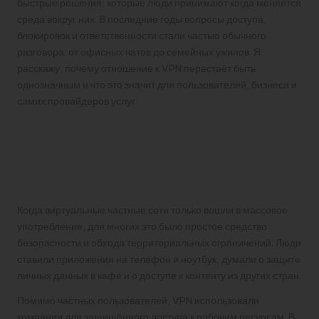
быстрые решения, которые люди принимают когда меняется
среда вокруг них. В последние годы вопросы доступа,
блокировок и ответственности стали частью обычного
разговора: от офисных чатов до семейных ужинов. Я
расскажу, почему отношение к VPN перестаёт быть
однозначным и что это значит для пользователей, бизнеса и
самих провайдеров услуг.
Краткая предыстория: как
люди относились к VPN
прежде
Когда виртуальные частные сети только вошли в массовое
употребление, для многих это было простое средство
безопасности и обхода территориальных ограничений. Люди
ставили приложения на телефон и ноутбук, думали о защите
личных данных в кафе и о доступе к контенту из других стран.
Помимо частных пользователей, VPN использовали
компании для защищённого доступа к рабочим ресурсам. В