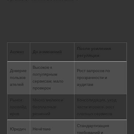
Таблица: сравнение
ситуации до и после
усиления регулирования
После усиления
Аспект
До изменений
регуляции
Высокое к
Доверие
Рост запросов по
популярным
пользов
прозрачности и
сервисам; мало
ателей
аудитам
проверок
Рынок
Много мелких и
Консолидация, уход
провайд
бесплатных
части игроков, рост
еров
решений
платных сервисов
Стандартизация
Юридич
Нечёткие
требований и