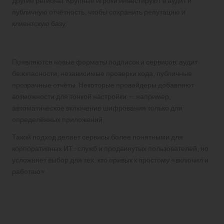
другие регионы. Крупные игроки инвестируют в аудит и
публичную отчётность, чтобы сохранить репутацию и
клиентскую базу.
Что меняется в предложении услуг
Появляются новые форматы подписок и сервисов: аудит
безопасности, независимые проверки кода, публичные
прозрачные отчёты. Некоторые провайдеры добавляют
возможности для тонкой настройки — например,
автоматическое включение шифрования только для
определённых приложений.
Такой подход делает сервисы более понятными для
корпоративных ИТ-служб и продвинутых пользователей, но
усложняет выбор для тех, кто привык к простому «включил и
работаю».
Кому выгодны изменения
и кому — нет