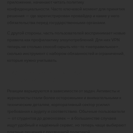
приложение, начинают читать политику
конфиденциальности. Часто ключевой момент для принятия
решения — где зарегистрирован провайдер и какие у него
обязательства перед государственными органами.
С другой стороны, часть пользователей воспринимает новые
правила как профилактику злоупотреблений. Для них VPN
теперь не столько способ скрыть что-то «неправильное»,
сколько инструмент с набором обязанностей и ограничений,
которые нужно учитывать.
Разделение по группам
пользователей
Реакции варьируются в зависимости от задач. Активисты и
журналисты стали более осторожными и внимательными к
техническим деталям, корпоративный сектор усилил
требования к аудиту и соответствию. Обычные пользователи
— от студентов до домохозяек — в большинстве случаев
ищут удобный и надёжный сервис, но теперь чаще выбирают
платные решения с прозрачной политикой.