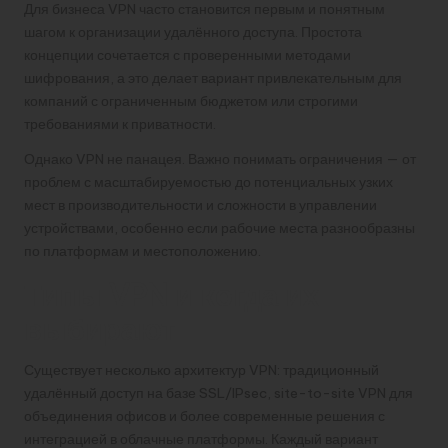
Для бизнеса VPN часто становится первым и понятным
шагом к организации удалённого доступа. Простота
концепции сочетается с проверенными методами
шифрования, а это делает вариант привлекательным для
компаний с ограниченным бюджетом или строгими
требованиями к приватности.
Однако VPN не панацея. Важно понимать ограничения — от
проблем с масштабируемостью до потенциальных узких
мест в производительности и сложности в управлении
устройствами, особенно если рабочие места разнообразны
по платформам и местоположению.
Типы VPN и когда их
выбирают
Существует несколько архитектур VPN: традиционный
удалённый доступ на базе SSL/IPsec, site-to-site VPN для
объединения офисов и более современные решения с
интеграцией в облачные платформы. Каждый вариант