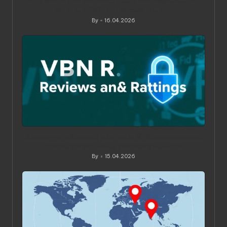
Ограничения по устройствам в VPN‑сервисах: как
понять, обойти и не переплатить
By
16.04.2026
Posted
by
Как читать обзоры и рейтинги VPN: практическое
руководство для вдумчивого выбора
By
15.04.2026
Posted
by