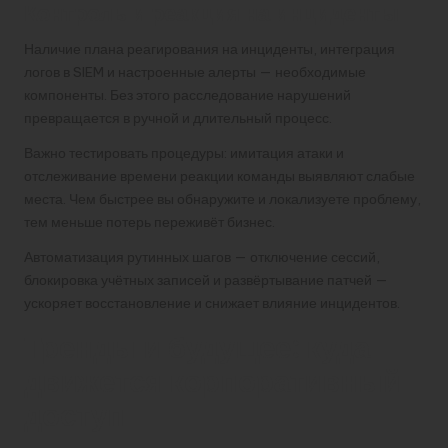
Контроль и реакция на инциденты
Наличие плана реагирования на инциденты, интеграция
логов в SIEM и настроенные алерты — необходимые
компоненты. Без этого расследование нарушений
превращается в ручной и длительный процесс.
Важно тестировать процедуры: имитация атаки и
отслеживание времени реакции команды выявляют слабые
места. Чем быстрее вы обнаружите и локализуете проблему,
тем меньше потерь переживёт бизнес.
Автоматизация рутинных шагов — отключение сессий,
блокировка учётных записей и развёртывание патчей —
ускоряет восстановление и снижает влияние инцидентов.
Тренды и будущее: куда
движется корпоративный
доступ