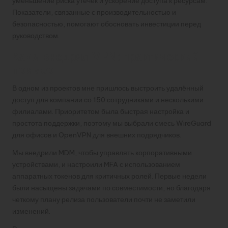
уменьшение риска утечек и ускорение доступа к ресурсам.
Показатели, связанные с производительностью и
безопасностью, помогают обосновать инвестиции перед
руководством.
Как я внедрял VPN: практический
пример
В одном из проектов мне пришлось выстроить удалённый
доступ для компании со 150 сотрудниками и несколькими
филиалами. Приоритетом была быстрая настройка и
простота поддержки, поэтому мы выбрали смесь WireGuard
для офисов и OpenVPN для внешних подрядчиков.
Мы внедрили MDM, чтобы управлять корпоративными
устройствами, и настроили MFA с использованием
аппаратных токенов для критичных ролей. Первые недели
были насыщены задачами по совместимости, но благодаря
четкому плану релиза пользователи почти не заметили
изменений.