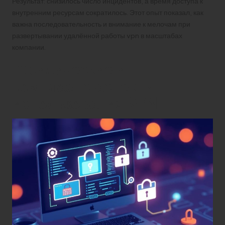
Результат: снизилось число инцидентов, а время доступа к
внутренним ресурсам сократилось. Этот опыт показал, как
важна последовательность и внимание к мелочам при
развертывании удалённой работы vpn в масштабах
компании.
Юридические и
комплаенс‑аспекты
использования VPN