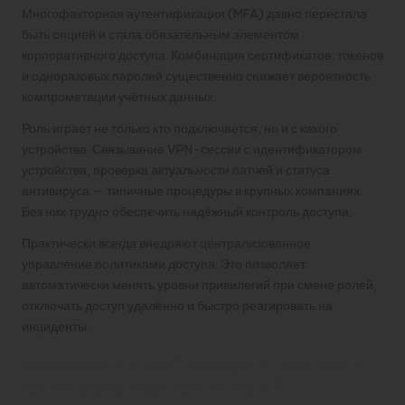
Многофакторная аутентификация (MFA) давно перестала
быть опцией и стала обязательным элементом
корпоративного доступа. Комбинация сертификатов, токенов
и одноразовых паролей существенно снижает вероятность
компрометации учётных данных.
Роль играет не только кто подключается, но и с какого
устройства. Связывание VPN-сессии с идентификатором
устройства, проверка актуальности патчей и статуса
антивируса — типичные процедуры в крупных компаниях.
Без них трудно обеспечить надёжный контроль доступа.
Практически всегда внедряют централизованное
управление политиками доступа. Это позволяет
автоматически менять уровни привилегий при смене ролей,
отключать доступ удалённо и быстро реагировать на
инциденты.
Корпоративный доступ и принцип
минимальных привилегий