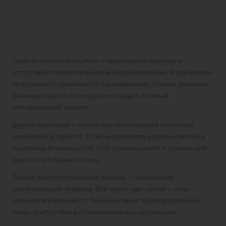
Частые ошибки при
развёртывании VPN и как
их избежать
Одна из типичных ошибок — недооценка нагрузки и
отсутствие горизонтального масштабирования. Когда многие
сотрудники подключаются одновременно, старые решения
начинают гореть по ресурсам и падать в самый
неподходящий момент.
Другая проблема — отсутствие мониторинга состояния
клиентских устройств. Если не проверять уровень патчей и
настройки безопасности, VPN превращается в туннель для
угроз, а не в барьер от них.
Третья распространённая ошибка — чрезмерная
централизация трафика. Всё через один шлюз — и вы
получаете узкое место. Решение лежит в распределении
точек присутствия и оптимизации маршрутизации.