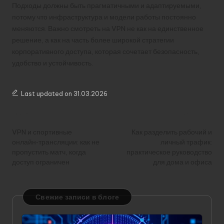
Подходы должны быть прагматичными и адаптируемыми,
потому что инфраструктура и модели работы постоянно
меняются. Важно смотреть на VPN не как на единственное
решение, а как на часть более широкой стратегии
корпоративного доступа, которая сочетает безопасность,
удобство и устойчивость.
Last updated on 31.03.2026
Post
Previous Post
Next Post
navigation
VPN и спортивные
Как разделить рабочий и
онлайн‑трансляции: как не
личный трафик:
пропустить матч, когда
практическое руководство
доступ ограничен
для дома и офиса
Свежие записи в блоге