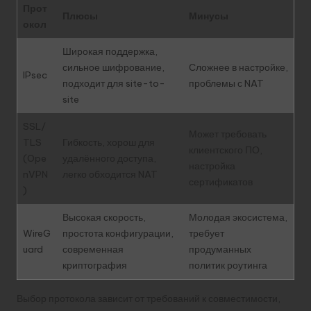
Прот
Плюсы
Минусы
окол
Широкая поддержка,
сильное шифрование,
Сложнее в настройке,
IPsec
подходит для site-to-
проблемы с NAT
site
SSL/
Может требовать
TLS
Гибкость, хорош для
клиентского ПО,
(Ope
удалённого доступа,
настройка
nVPN
легко обходится NAT
сертификатов
)
Высокая скорость,
Молодая экосистема,
WireG
простота конфигурации,
требует
uard
современная
продуманных
криптография
политик роутинга
Выбор протокола зависит от требований к совместимости,