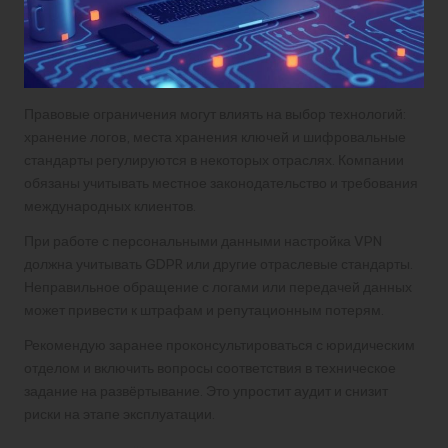
Правовые ограничения могут влиять на выбор технологий:
хранение логов, места хранения ключей и шифровальные
стандарты регулируются в некоторых отраслях. Компании
обязаны учитывать местное законодательство и требования
международных клиентов.
При работе с персональными данными настройка VPN
должна учитывать GDPR или другие отраслевые стандарты.
Неправильное обращение с логами или передачей данных
может привести к штрафам и репутационным потерям.
Рекомендую заранее проконсультироваться с юридическим
отделом и включить вопросы соответствия в техническое
задание на развёртывание. Это упростит аудит и снизит
риски на этапе эксплуатации.