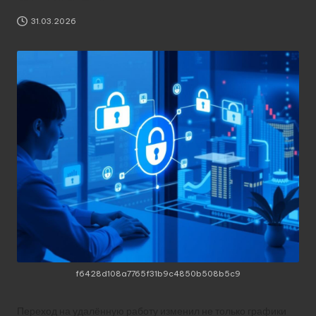
31.03.2026
f6428d108a7765f31b9c4850b508b5c9
Переход на удалённую работу изменил не только графики