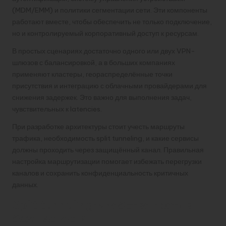
(MDM/EMM) и политики сегментации сети. Эти компоненты
работают вместе, чтобы обеспечить не только подключение,
но и контролируемый корпоративный доступ к ресурсам.
В простых сценариях достаточно одного или двух VPN-
шлюзов с балансировкой, а в больших компаниях
применяют кластеры, геораспределённые точки
присутствия и интеграцию с облачными провайдерами для
снижения задержек. Это важно для выполнения задач,
чувствительных к latencies.
При разработке архитектуры стоит учесть маршруты
трафика, необходимость split tunneling, и какие сервисы
должны проходить через защищённый канал. Правильная
настройка маршрутизации помогает избежать перегрузки
каналов и сохранить конфиденциальность критичных
данных.
Split tunneling: удобство против
безопасности