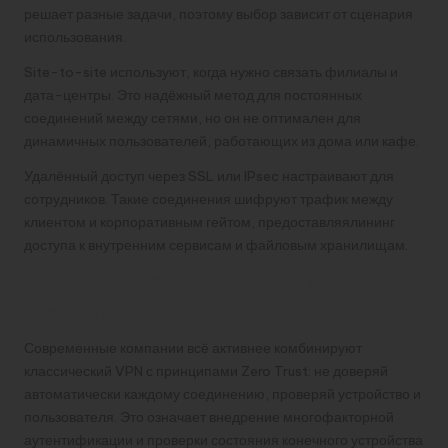
решает разные задачи, поэтому выбор зависит от сценария
использования.
Site-to-site используют, когда нужно связать филиалы и
дата-центры. Это надёжный метод для постоянных
соединений между сетями, но он не оптимален для
динамичных пользователей, работающих из дома или кафе.
Удалённый доступ через SSL или IPsec настраивают для
сотрудников. Такие соединения шифруют трафик между
клиентом и корпоративным гейтом, предоставляялининг
доступа к внутренним сервисам и файловым хранилищам.
VPN в духе Zero Trust и гибридных
архитектур
Современные компании всё активнее комбинируют
классический VPN с принципами Zero Trust: не доверяй
автоматически каждому соединению, проверяй устройство и
пользователя. Это означает внедрение многофакторной
аутентификации и проверки состояния конечного устройства