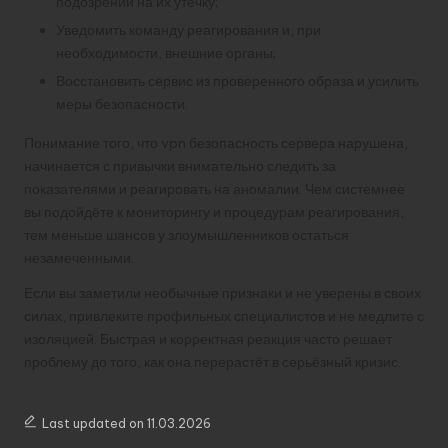
подозрении на их утечку;
Уведомить команду реагирования и, при
необходимости, внешние органы;
Восстановить сервис из проверенного образа и усилить
меры безопасности.
Понимание того, что vpn безопасность сервера нарушена,
начинается с привычки внимательно следить за
показателями и реагировать на аномалии. Чем системнее
вы подойдёте к мониторингу и процедурам реагирования,
тем меньше шансов у злоумышленников остаться
незамеченными.
Если вы заметили необычные признаки и не уверены в своих
силах, привлеките профильных специалистов и не медлите с
изоляцией. Быстрая и корректная реакция часто решает
проблему до того, как она перерастёт в серьёзный кризис.
Last updated on 11.03.2026