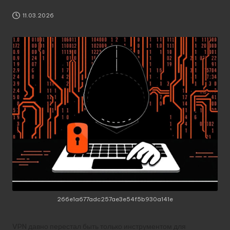
11.03.2026
266e1a677adc257ae3e54f5b930a141e
VPN давно перестал быть только инструментом для