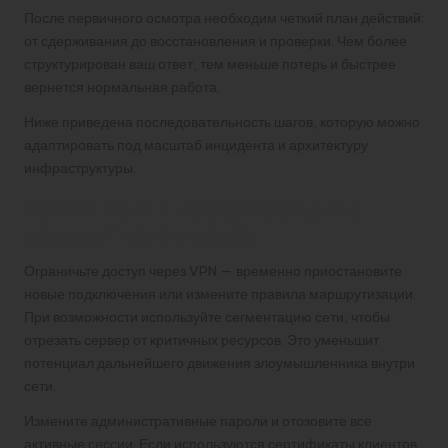
После первичного осмотра необходим четкий план действий:
от сдерживания до восстановления и проверки. Чем более
структурирован ваш ответ, тем меньше потерь и быстрее
вернется нормальная работа.
Ниже приведена последовательность шагов, которую можно
адаптировать под масштаб инцидента и архитектуру
инфраструктуры.
Контеймент и предотвращение
дальнейшего ущерба
Ограничьте доступ через VPN — временно приостановите
новые подключения или измените правила маршрутизации.
При возможности используйте сегментацию сети, чтобы
отрезать сервер от критичных ресурсов. Это уменьшит
потенциал дальнейшего движения злоумышленника внутри
сети.
Измените административные пароли и отозовите все
активные сессии. Если используются сертификаты клиентов