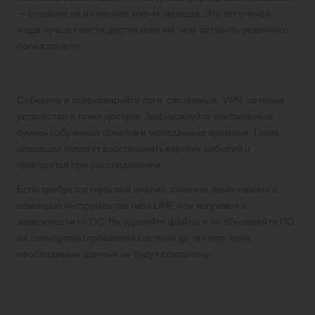
— отзовите их и смените ключи сервера. Это тот случай,
когда лучше снести доступ многим, чем оставить уязвимого
пользователя.
Сбор и сохранение доказательств
Соберите и заархивируйте логи: системные, VPN, сетевые
устройства и точки доступа. Зафиксируйте контрольные
суммы собранных файлов и метаданные времени. Такие
операции помогут восстановить картину событий и
пригодятся при расследовании.
Если требуется глубокий анализ, снимите дамп памяти с
помощью инструментов типа LiME или winpmem в
зависимости от ОС. Не удаляйте файлы и не обновляйте ПО
на скомпрометированной системе до тех пор, пока
необходимые данные не будут сохранены.
Оценка утраченных данных и
уведомление заинтересованных