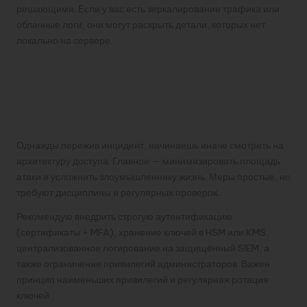
решающими. Если у вас есть зеркалирование трафика или
облачные логи, они могут раскрыть детали, которых нет
локально на сервере.
Укрепление VPN
безопасности сервера на
будущее
Однажды пережив инцидент, начинаешь иначе смотреть на
архитектуру доступа. Главное — минимизировать площадь
атаки и усложнить злоумышленнику жизнь. Меры простые, но
требуют дисциплины и регулярных проверок.
Рекомендую внедрить строгую аутентификацию
(сертификаты + MFA), хранение ключей в HSM или KMS,
централизованное логирование на защищённый SIEM, а
также ограничение привилегий администраторов. Важен
принцип наименьших привилегий и регулярная ротация
ключей.