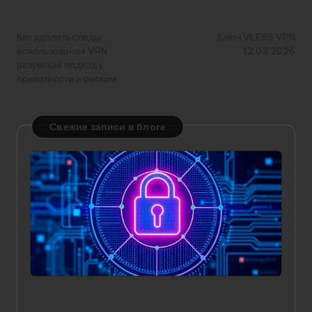
Post
Previous Post
Next Post
navigation
Как удалить следы
Ключ VLESS VPN
использования VPN:
12.03.2026
разумный подход к
приватности и рискам
Свежие записи в блоге
Значение статического IP в VPN: зачем он нужен и
когда действительно приносит пользу