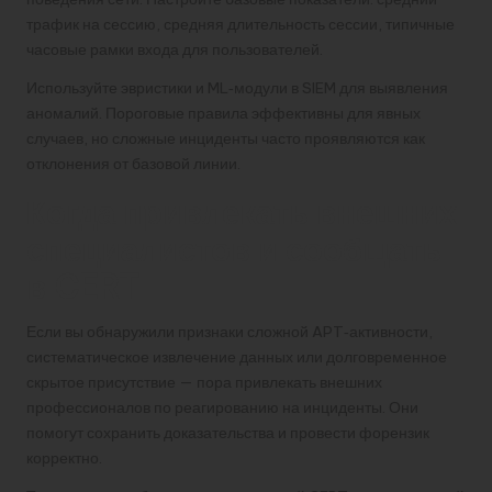
трафик на сессию, средняя длительность сессии, типичные
часовые рамки входа для пользователей.
Используйте эвристики и ML‑модули в SIEM для выявления
аномалий. Пороговые правила эффективны для явных
случаев, но сложные инциденты часто проявляются как
отклонения от базовой линии.
Когда привлекать внешних
специалистов и сообщать
в CERT
Если вы обнаружили признаки сложной APT‑активности,
систематическое извлечение данных или долговременное
скрытое присутствие — пора привлекать внешних
профессионалов по реагированию на инциденты. Они
помогут сохранить доказательства и провести форензик
корректно.