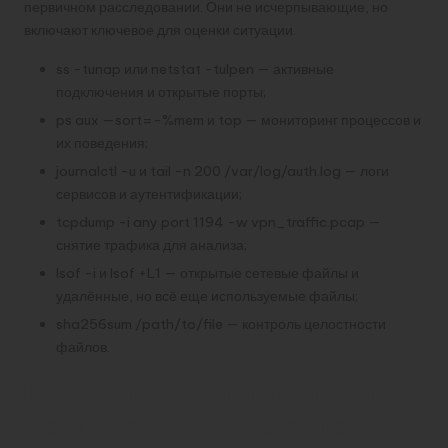
первичном расследовании. Они не исчерпывающие, но
включают ключевое для оценки ситуации.
ss -tunap или netstat -tulpen — активные
подключения и открытые порты;
ps aux —sort=-%mem и top — мониторинг процессов и
их поведения;
journalctl -u и tail -n 200 /var/log/auth.log — логи
сервисов и аутентификации;
tcpdump -i any port 1194 -w vpn_traffic.pcap —
снятие трафика для анализа;
lsof -i и lsof +L1 — открытые сетевые файлы и
удалённые, но всё еще используемые файлы;
sha256sum /path/to/file — контроль целостности
файлов.
Пошаговая инструкция по
реагированию на взлом