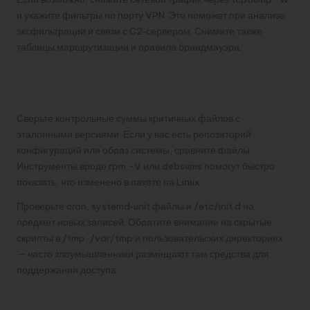
и укажите фильтры по порту VPN. Это поможет при анализе
эксфильтрации и связи с C2‑сервером. Снимите также
таблицы маршрутизации и правила брандмауэра.
Шаг 3 — целостность файлов и
бинарников
Сверьте контрольные суммы критичных файлов с
эталонными версиями. Если у вас есть репозиторий
конфигураций или образ системы, сравните файлы.
Инструменты вроде rpm -V или debsums помогут быстро
показать, что изменено в пакете на Linux.
Проверьте cron, systemd‑unit файлы и /etc/init.d на
предмет новых записей. Обратите внимание на скрытые
скрипты в /tmp, /var/tmp и пользовательских директориях
— часто злоумышленники размещают там средства для
поддержания доступа.
Таблица: индикаторы