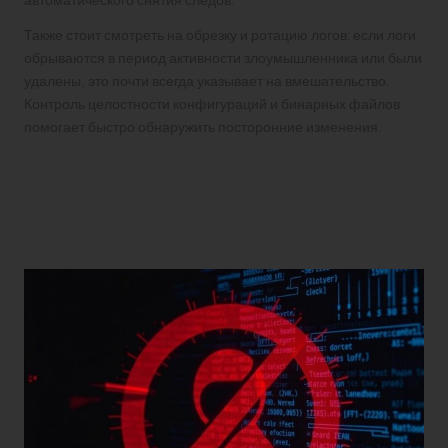
Также стоит смотреть на обрезку и ротацию логов: если логи
обрываются в период активности злоумышленника или были
удалены, это почти всегда указывает на вмешательство.
Контроль целостности конфигураций и бинарных файлов
помогает быстро обнаружить посторонние изменения.
Как быстро обнаружить
взлом: практическая
проверка сервера