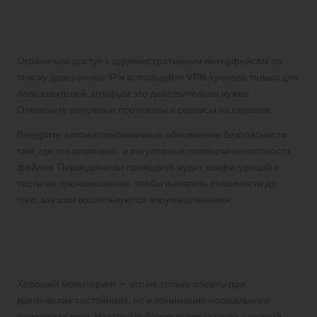
Практические шаги по жёсткой
защите
Ограничьте доступ к административным интерфейсам по
списку доверенных IP и используйте VPN‑туннели только для
пользователей, которым это действительно нужно.
Отключите ненужные протоколы и сервисы на сервере.
Внедрите автоматизированные обновления безопасности
там, где это возможно, и регулярные проверки целостности
файлов. Периодически проводите аудит конфигураций и
тесты на проникновение, чтобы выявлять уязвимости до
того, как ими воспользуются злоумышленники.
Мониторинг и постоянная
защита
Хороший мониторинг — это не только алерты при
критических состояниях, но и понимание нормального
поведения сети. Настройте базовые показатели: средний