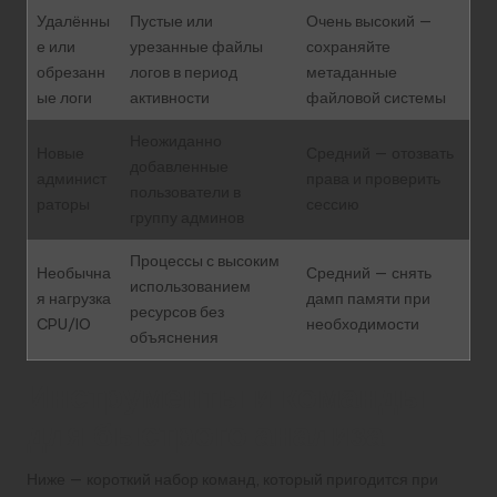
Удалённы
Пустые или
Очень высокий —
е или
урезанные файлы
сохраняйте
обрезанн
логов в период
метаданные
ые логи
активности
файловой системы
Неожиданно
Новые
Средний — отозвать
добавленные
админист
права и проверить
пользователи в
раторы
сессию
группу админов
Процессы с высоким
Необычна
Средний — снять
использованием
я нагрузка
дамп памяти при
ресурсов без
CPU/IO
необходимости
объяснения
Инструменты и команды
для быстрого анализа
Ниже — короткий набор команд, который пригодится при