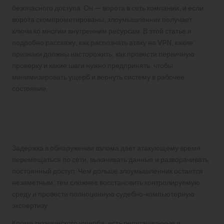
безопасного доступа. Он — ворота в сеть компании, и если
ворота скомпрометированы, злоумышленник получает
ключи ко многим внутренним ресурсам. В этой статье я
подробно расскажу, как распознать атаку на VPN, какие
признаки должны насторожить, как провести первичную
проверку и какие шаги нужно предпринять, чтобы
минимизировать ущерб и вернуть систему в рабочее
состояние.
Почему важно обнаружить
компрометацию быстро
Задержка в обнаружении взлома дает атакующему время
перемещаться по сети, выкачивать данные и разворачивать
постоянный доступ. Чем дольше злоумышленник остается
незаметным, тем сложнее восстановить контролируемую
среду и провести полноценную судебно‑компьютерную
экспертизу.
Кроме технического ущерба, есть репутационные и