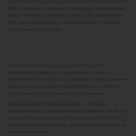
Также стоит сообщить в национальный CERT или отраслевой
CSIRT, особенно если инцидент затрагивает персональные
данные или критичную инфраструктуру. Эти организации
могут дать рекомендации и иногда предложить помощь в
координации уведомлений.
Частые ошибки при
реагировании на инцидент
Ошибки бывают простыми, но дорого обходятся:
перезагрузка сервера до сохранения дампа памяти,
удаление логов, попытка скрыть инцидент и неуведомление
заинтересованных сторон. Каждый такой шаг усложняет
последующее расследование и восстановление.
Ещё одна распространённая ошибка — поспешное
восстановление из подозрительной резервной копии. Всегда
проверяйте резервные копии на предмет целостности и
отсутствия вредоносного кода, прежде чем использовать их
для восстановления.