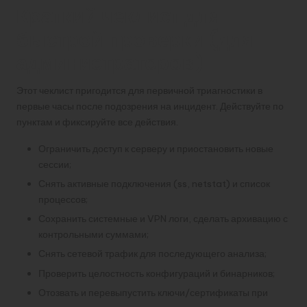
Краткий чеклист для
быстрой проверки (для
администраторов)
Этот чеклист пригодится для первичной триагностики в
первые часы после подозрения на инцидент. Действуйте по
пунктам и фиксируйте все действия.
Ограничить доступ к серверу и приостановить новые
сессии;
Снять активные подключения (ss, netstat) и список
процессов;
Сохранить системные и VPN логи, сделать архивацию с
контрольными суммами;
Снять сетевой трафик для последующего анализа;
Проверить целостность конфигураций и бинарников;
Отозвать и перевыпустить ключи/сертификаты при