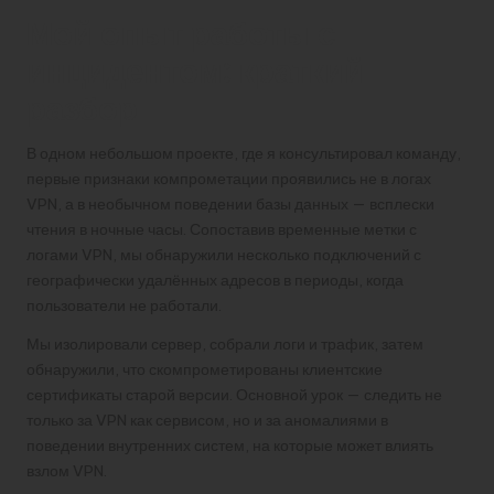
Мой опыт работы с
инцидентом: краткий
разбор
В одном небольшом проекте, где я консультировал команду,
первые признаки компрометации проявились не в логах
VPN, а в необычном поведении базы данных — всплески
чтения в ночные часы. Сопоставив временные метки с
логами VPN, мы обнаружили несколько подключений с
географически удалённых адресов в периоды, когда
пользователи не работали.
Мы изолировали сервер, собрали логи и трафик, затем
обнаружили, что скомпрометированы клиентские
сертификаты старой версии. Основной урок — следить не
только за VPN как сервисом, но и за аномалиями в
поведении внутренних систем, на которые может влиять
взлом VPN.