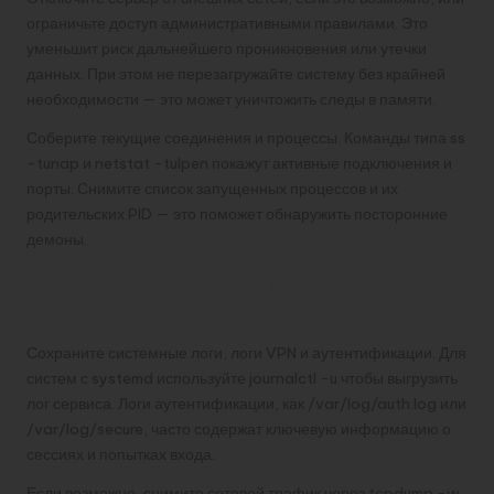
ограничьте доступ административными правилами. Это
уменьшит риск дальнейшего проникновения или утечки
данных. При этом не перезагружайте систему без крайней
необходимости — это может уничтожить следы в памяти.
Соберите текущие соединения и процессы. Команды типа ss
-tunap и netstat -tulpen покажут активные подключения и
порты. Снимите список запущенных процессов и их
родительских PID — это поможет обнаружить посторонние
демоны.
Шаг 2 — сбор логов и сетевого
трафика
Сохраните системные логи, логи VPN и аутентификации. Для
систем с systemd используйте journalctl -u чтобы выгрузить
лог сервиса. Логи аутентификации, как /var/log/auth.log или
/var/log/secure, часто содержат ключевую информацию о
сессиях и попытках входа.
Если возможно, снимите сетевой трафик через tcpdump -w