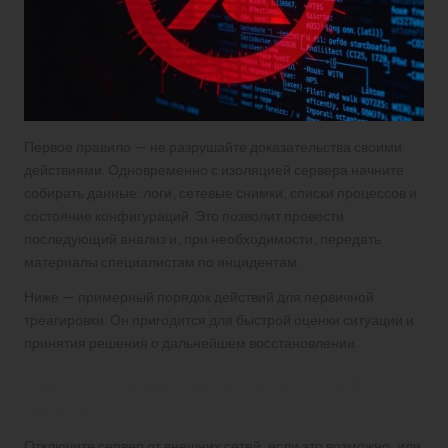
Первое правило — не разрушайте доказательства своими
действиями. Одновременно с изоляцией сервера начните
собирать данные: логи, сетевые снимки, списки процессов и
состояние конфигураций. Это позволит провести
последующий анализ и, при необходимости, передать
материалы специалистам по инцидентам.
Ниже — примерный порядок действий для первичной
треагировки. Он пригодится для быстрой оценки ситуации и
принятия решения о дальнейшем восстановлении.
Шаг 1 — изоляция и первичный
осмотр
Отключите сервер от внешних сетей, если это возможно, или