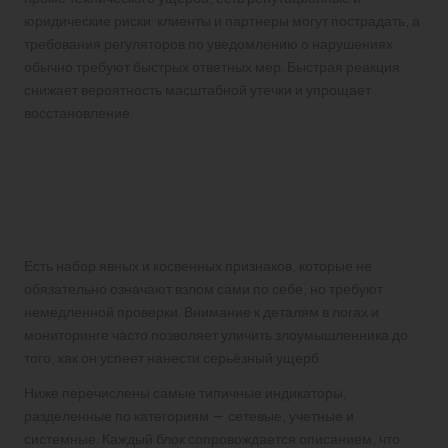
юридические риски: клиенты и партнеры могут пострадать, а
требования регуляторов по уведомлению о нарушениях
обычно требуют быстрых ответных мер. Быстрая реакция
снижает вероятность масштабной утечки и упрощает
восстановление.
Основные признаки того,
что VPN‑сервер
скомпрометирован
Есть набор явных и косвенных признаков, которые не
обязательно означают взлом сами по себе, но требуют
немедленной проверки. Внимание к деталям в логах и
мониторинге часто позволяет уличить злоумышленника до
того, как он успеет нанести серьёзный ущерб.
Ниже перечислены самые типичные индикаторы,
разделенные по категориям — сетевые, учетные и
системные. Каждый блок сопровождается описанием, что