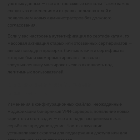
учетных данных — все это тревожные сигналы. Также важно
следить за изменениями в правах пользователей и
появлением новых администраторов без должного
согласования.
Если у вас настроена аутентификация по сертификатам, то
массовая активация старых или отозванных сертификатов —
явный повод для проверки. Личные ключи и сертификаты,
которые были скомпрометированы, позволят
злоумышленнику маскировать свою активность под
легитимных пользователей.
Системные и файловые
индикаторы
Изменения в конфигурационных файлах, неожиданные
модификации бинарников VPN‑серверов, появление новых
скриптов и cron‑задач — все это надо воспринимать как
серьёзное предупреждение. Часто атакующие
устанавливают скрипты для поддержания доступа или для
автоматического снятия следов.