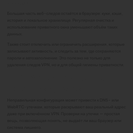
куками
Большая часть веб-следов остаётся в браузере: куки, кэши,
история и локальное хранилище. Регулярная очистка и
использование приватного окна уменьшают объём таких
данных.
Также стоит отключить или ограничить расширения, которые
записывают активность, и следить за тем, где сохраняются
пароли и автозаполнение. Это полезно не только для
удаления следов VPN, но и для общей гигиены приватности.
DNS, WebRTC и другие
источники утечек
Неправильная конфигурация может привести к DNS- или
WebRTC-утечкам, которые раскрывают ваш реальный адрес
даже при включённом VPN. Проверки на утечки — простая
вещь, позволяющая понять, не выдаёт ли ваш браузер или
система лишнего.