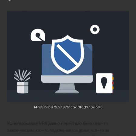
14fc52db979fcf9751caad15d2c0aa95
Использование VPN давно перестало быть чем-то
экзотическим: кто-то подключается дома, кто-то за