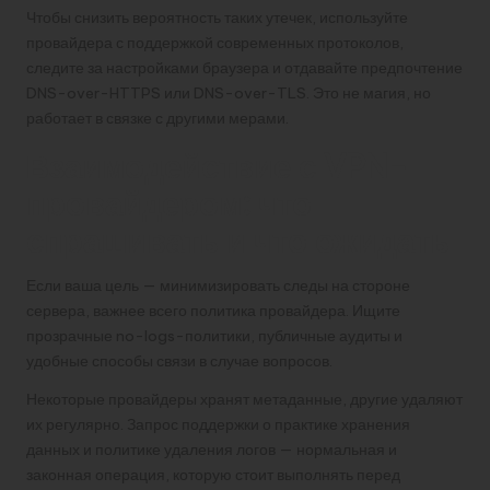
Чтобы снизить вероятность таких утечек, используйте
провайдера с поддержкой современных протоколов,
следите за настройками браузера и отдавайте предпочтение
DNS-over-HTTPS или DNS-over-TLS. Это не магия, но
работает в связке с другими мерами.
Взаимодействие с VPN-
провайдером: что
спрашивать и что ожидать
Если ваша цель — минимизировать следы на стороне
сервера, важнее всего политика провайдера. Ищите
прозрачные no-logs-политики, публичные аудиты и
удобные способы связи в случае вопросов.
Некоторые провайдеры хранят метаданные, другие удаляют
их регулярно. Запрос поддержки о практике хранения
данных и политике удаления логов — нормальная и
законная операция, которую стоит выполнять перед