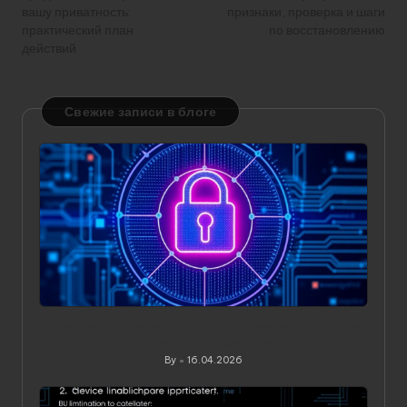
вашу приватность:
признаки, проверка и шаги
практический план
по восстановлению
действий
Свежие записи в блоге
Значение статического IP в VPN: зачем он нужен и
когда действительно приносит пользу
By
16.04.2026
Posted
by