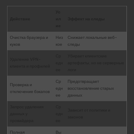
Ус
Действие
ил
Эффект на следы
ие
Очистка браузера и
Низ
Снижает локальные веб-
куков
кое
следы
Ср
Убирает клиентские
Удаление VPN-
едн
артефакты, но не серверные
клиента и профилей
ее
логи
Ср
Предотвращает
Проверка и
едн
восстановление старых
отключение бэкапов
ее
данных
Запрос удаления
Ср
Зависит от политики и
данных у
едн
законов
провайдера
ее
Полная
Вы