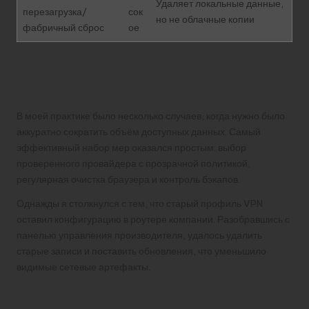
Удаляет локальные данные,
перезагрузка/
сок
но не облачные копии
фабричный сброс
ое
Личный опыт: что
сработало у меня
В моей практике было несколько случаев, когда нужно было
аккуратно сократить объём доступных данных. Самый
эффективный набор мер оказался простым: выбор
проверенного провайдера с прозрачной политикой,
регулярная очистка браузера и контроль бэкапов.
Однажды я столкнулся с тем, что старый профиль VPN
оставил конфигурацию в роутере компании. Разобравшись с
панелью управления производителя, удалось удалить
старые записи и поставить обновления, что уменьшило
видимые сетевые артефакты.
Советы для постоянной