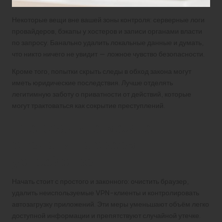
Некоторые вещи вне вашей зоны контроля: серверные логи
провайдеров, бэкапы у хостеров и записи органами власти
по запросу. Банально удалить локальные данные и думать,
что никто ничего не увидит — ложное чувство безопасности.
Кроме того, попытки скрыть следы в обход закона могут
иметь юридические последствия. Лучше отделять
легитимную заботу о приватности от действий, которые
могут трактоваться как сокрытие преступлений.
Что реально можно
сделать на своём
устройстве
Начать стоит с простого и законного: очистить браузер,
удалить неиспользуемые VPN-клиенты и контролировать
автозагрузку приложений. Эти меры уменьшают объём легко
доступной информации и препятствуют случайной утечке.