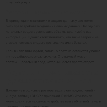
покупкой услуги.
Запросы и права пользователя
В юрисдикциях с законами о защите данных у вас может
быть право требовать удаления личных данных. Это одно из
легальных средств уменьшить объемы хранимой о вас
информации. Однако стоит понимать, что такие запросы не
стирают сетевые следы у третьих лиц или в бэкапах.
Если вы платили картой, запись о платеже останется у банка
и у провайдера платежных услуг. Это важный момент:
платёж — реальный след, который нельзя просто стереть.
Роутеры и локальная сеть:
где ещё остаются записи
Домашние и офисные роутеры ведут логи подключений и,
иногда, таблицы DHCP с привязкой IP к MAC. Эти записи
могут храниться на самом устройстве или в облачной панели
управления производителя.