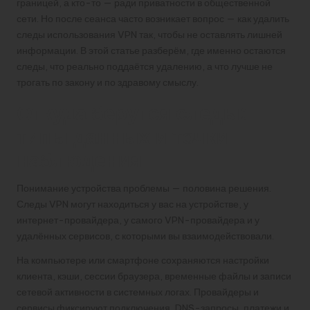
границей, а кто-то — ради приватности в общественной
сети. Но после сеанса часто возникает вопрос — как удалить
следы использования VPN так, чтобы не оставлять лишней
информации. В этой статье разберём, где именно остаются
следы, что реально поддаётся удалению, а что лучше не
трогать по закону и по здравому смыслу.
Откуда берутся следы:
типы данных и точки
наблюдения
Понимание устройства проблемы — половина решения.
Следы VPN могут находиться у вас на устройстве, у
интернет-провайдера, у самого VPN-провайдера и у
удалённых сервисов, с которыми вы взаимодействовали.
На компьютере или смартфоне сохраняются настройки
клиента, кэши, сессии браузера, временные файлы и записи
сетевой активности в системных логах. Провайдеры и
сервисы фиксируют подключения, DNS-запросы, платежи и