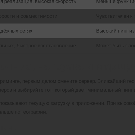
ая реализация, высокая скорость
Меньше функци
орости и совместимости
Чувствителен к 
адёжных сетях
Высокий пинг из
льных, быстрое восстановление
Может быть сло
ояние, нагрузка и маршр
триминге, первым делом смените сервер. Ближайший гео
веров и выбирайте тот, который даёт минимальный пинг 
показывают текущую загрузку в приложении. При высокой
альше по географии.
льно