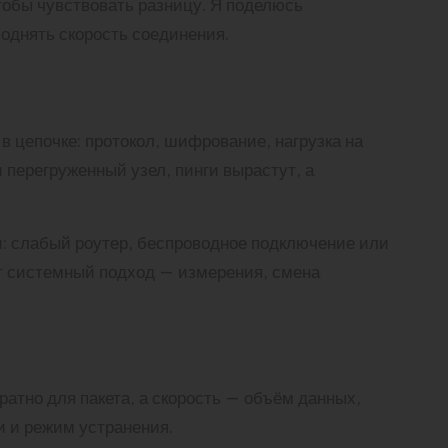
чтобы чувствовать разницу. Я поделюсь
однять скорость соединения.
ны
в цепочке: протокол, шифрование, нагрузка на
перегруженный узел, пинги вырастут, а
и: слабый роутер, беспроводное подключение или
ет системный подход — измерения, смена
атно для пакета, а скорость — объём данных,
и и режим устранения.