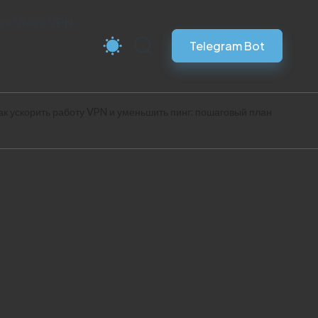
ка Vless VPN
Telegram Bot
ак ускорить работу VPN и уменьшить пинг: пошаговый план
г: пошаговый план