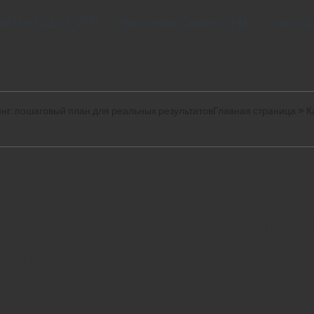
 VPN и VLESS VPN
Настройка Outline VPN
Настрой
инг: пошаговый план для реальных результатов
Главная страница
»
К
у VPN и уменьшить пин
льтатов