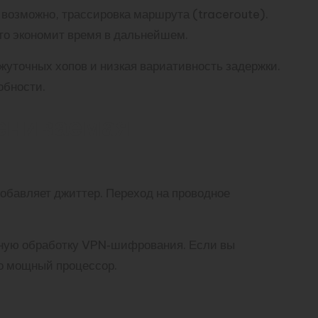
 возможно, трассировка маршрута (traceroute).
то экономит время в дальнейшем.
жуточных хопов и низкая вариативность задержки.
обности.
цениваемая
добавляет джиттер. Переход на проводное
вную обработку VPN‑шифрования. Если вы
но мощный процессор.