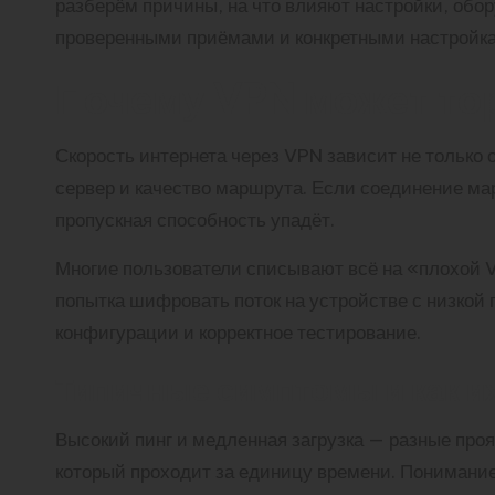
разберём причины, на что влияют настройки, обор
проверенными приёмами и конкретными настройкам
Почему VPN может то
Скорость интернета через VPN зависит не только о
сервер и качество маршрута. Если соединение ма
пропускная способность упадёт.
Многие пользователи списывают всё на «плохой V
попытка шифровать поток на устройстве с низкой
конфигурации и корректное тестирование.
Типичные симптомы и как и
Высокий пинг и медленная загрузка — разные проя
который проходит за единицу времени. Понимание