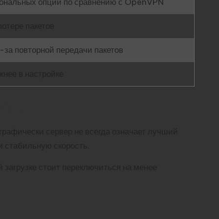
ональных опций по сравнению с OpenVPN
потере пакетов
-за повторной передачи пакетов
жнее в настройке
уты
графически сервер не всегда означает лучший
и стабильную скорость.
 загрузке стоит переключиться на менее