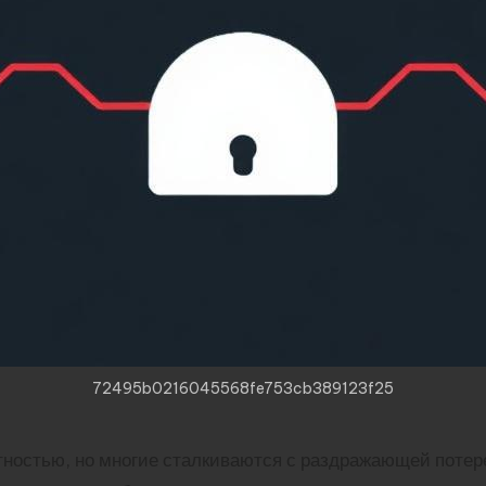
72495b0216045568fe753cb389123f25
ностью, но многие сталкиваются с раздражающей потерей