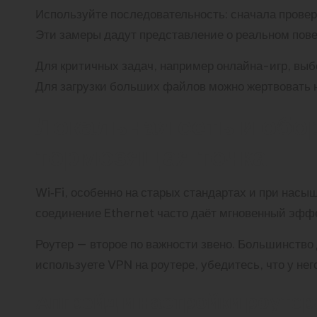
Используйте последовательность: сначала проверк
Эти замеры дадут представление о реальном пове
Для критичных задач, например онлайна-игр, выб
Для загрузки больших файлов можно жертвовать 
Локальная сеть и обо
тормозящая точка
Wi‑Fi, особенно на старых стандартах и при насы
соединение Ethernet часто даёт мгновенный эффек
Роутер — второе по важности звено. Большинств
используете VPN на роутере, убедитесь, что у н
Апгрейд и настройки роутер