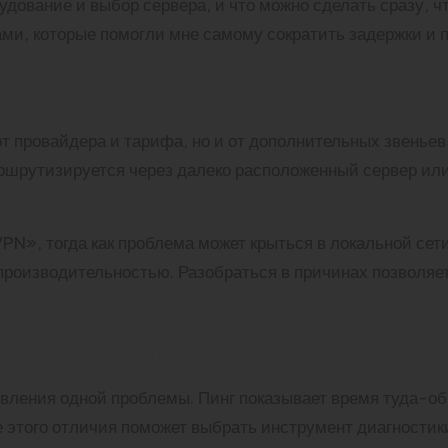
удование и выбор сервера, и что можно сделать сразу, 
и, которые помогли мне самому сократить задержки и п
рмозить: базовые причи
т провайдера и тарифа, но и от дополнительных звеньев 
ршрутизируется через далеко расположенный сервер или 
PN», тогда как проблема может крыться в локальной сет
 производительностью. Разобраться в причинах позволя
х интерпретировать
вления одной проблемы. Пинг показывает время туда-обр
 этого отличия поможет выбрать инструмент диагностик