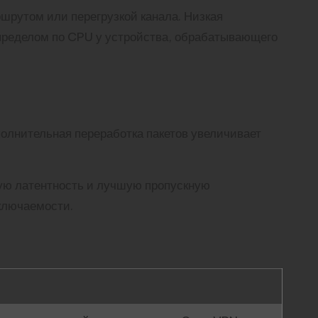
ршрутом или перегрузкой канала. Низкая
 пределом по CPU у устройства, обрабатывающего
полнительная переработка пакетов увеличивает
ую латентность и лучшую пропускную
ключаемости.