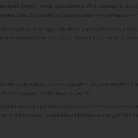
а пинга (ping), затем speedtest к VPN-серверу и, если
дении сети. Сохраняйте список «рабочих» серверов — э
ерите сервер, у которого минимальное количество проме
небольшим ростом пинга ради большей пропускной спос
рудование: часто недоо
щенной радиосреде, легко «съедает» десятки мегабит и 
т: пинг падает, стабильность растёт.
о домашних маршрутизаторов не рассчитаны на интенси
его есть аппаратное ускорение шифрования или достаточ
а