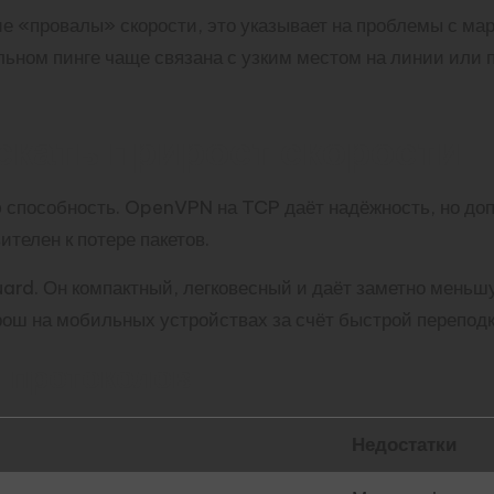
е «провалы» скорости, это указывает на проблемы с ма
ьном пинге чаще связана с узким местом на линии или
скать прирост скорости
ю способность. OpenVPN на TCP даёт надёжность, но до
телен к потере пакетов.
ard. Он компактный, легковесный и даёт заметно меньш
рош на мобильных устройствах за счёт быстрой перепод
я протоколов
Недостатки