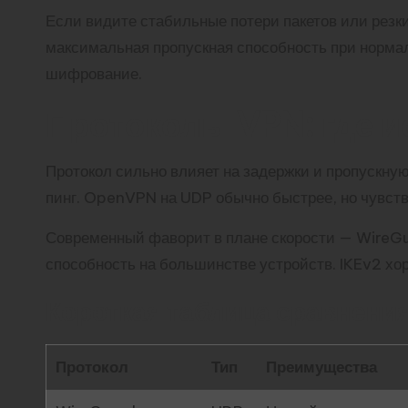
Если видите стабильные потери пакетов или резки
максимальная пропускная способность при нормал
шифрование.
Протоколы VPN: где и
Протокол сильно влияет на задержки и пропускну
пинг. OpenVPN на UDP обычно быстрее, но чувстви
Современный фаворит в плане скорости — WireGu
способность на большинстве устройств. IKEv2 хо
Короткая таблица сравнени
Протокол
Тип
Преимущества