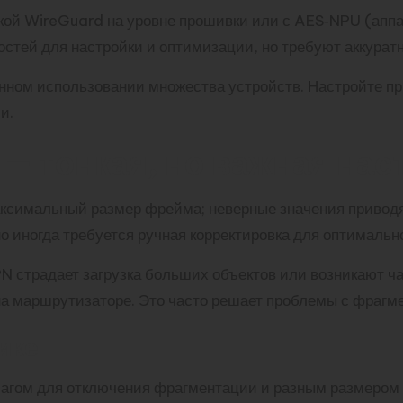
жкой WireGuard на уровне прошивки или с AES‑NPU (апп
й для настройки и оптимизации, но требуют аккуратно
енном использовании множества устройств. Настройте пр
и.
— тонкая, но важная нас
ксимальный размер фрейма; неверные значения приводят
иногда требуется ручная корректировка для оптимальн
PN страдает загрузка больших объектов или возникают ч
маршрутизаторе. Это часто решает проблемы с фрагмен
ике
флагом для отключения фрагментации и разным размеро