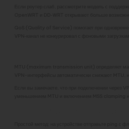
Если роутер слаб, рассмотрите модель с поддер
OpenWRT и DD‑WRT открывают больше возможносте
QoS (Quality of Service) помогает при одноврем
VPN‑канал не конкурировал с фоновыми загрузкам
Настройки MTU и MSS 
MTU (maximum transmission unit) определяет ма
VPN-интерфейсы автоматически снижают MTU, но 
Если вы замечаете, что при подключении через V
уменьшением MTU и включением MSS clamping на 
Как подобрать MTU на практ
Простой метод: на устройстве отправьте ping с 