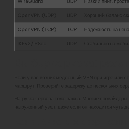
WireGuard
UDP
Низкий пинг, прост
OpenVPN (UDP)
UDP
Хороший баланс ск
OpenVPN (TCP)
TCP
Надёжность на нен
IKEv2/IPSec
UDP
Стабильно на моби
Выбор сервера: расст
Если у вас возник медленный VPN при игре или с
маршрут. Проверяйте задержку до нескольких сер
Нагрузка сервера тоже важна. Многие провайдеры 
нагруженный узел, даже если он находится чуть д
Как выбирать сервер прави