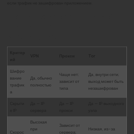
если трафик не зашифрован приложением.
Техническое сравнение:
таблица основных
характеристик
Критер
VPN
Прокси
Tor
ий
Шифро
Чаще нет;
Да, внутри сети;
вание
Да, обычно
зависит от
выход может быть
трафик
полностью
типа
незашифрован
а
Скрыти
Да — IP
Да — IP
Да — IP выходного
е IP
сервера
прокси
узла
Высокая
Зависит от
при
Низкая, из-за
Скорос
сервера;