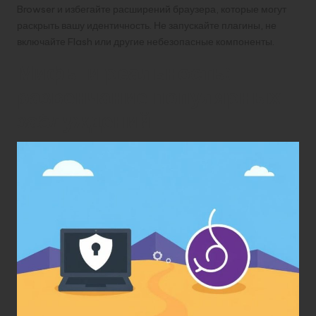
Browser и избегайте расширений браузера, которые могут
раскрыть вашу идентичность. Не запускайте плагины, не
включайте Flash или другие небезопасные компоненты.
Мифы и реальность:
развенчание популярных
заблуждений