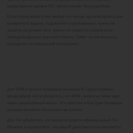
шифрование уровня ОС, прокси может быть удобнее.
Если перед вами стоит выбор что лучше vpn или прокси для
конкретной задачи, подумайте о требованиях: нужна ли
защита на уровне сети, важна ли скорость и каков риск
передачи данных третьей стороне. Ответ на эти вопросы
определит оптимальный инструмент.
Как проверить, работает ли
выбранный инструмент
корректно
Для VPN и прокси проверьте внешний IP через сервисы
вроде ipleak.net и убедитесь, что DNS-запросы также идут
через защищённый канал. Это простая и быстрая проверка,
которая выявляет большинство утечек.
Для Tor убедитесь, что вы используете официальный Tor
Browser и проверяйте, что ваш IP действительно меняется