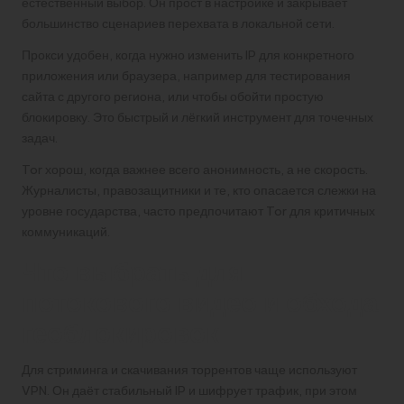
естественный выбор. Он прост в настройке и закрывает
большинство сценариев перехвата в локальной сети.
Прокси удобен, когда нужно изменить IP для конкретного
приложения или браузера, например для тестирования
сайта с другого региона, или чтобы обойти простую
блокировку. Это быстрый и лёгкий инструмент для точечных
задач.
Tor хорош, когда важнее всего анонимность, а не скорость.
Журналисты, правозащитники и те, кто опасается слежки на
уровне государства, часто предпочитают Tor для критичных
коммуникаций.
Что выбрать для
потокового видео и обхода
геоблокировок
Для стриминга и скачивания торрентов чаще используют
VPN. Он даёт стабильный IP и шифрует трафик, при этом