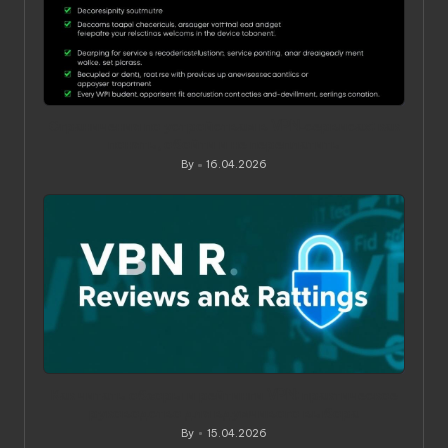
Ограничения по устройствам в VPN‑сервисах: как
понять, обойти и не переплатить
By
16.04.2026
Posted
by
Как читать обзоры и рейтинги VPN: практическое
руководство для вдумчивого выбора
By
15.04.2026
Posted