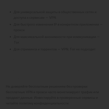
выбора
Для универсальной защиты в общественных сетях и
доступа к сервисам — VPN.
Для быстрого изменения IP в конкретном приложении —
прокси.
Для максимальной анонимности при коммуникации —
Tor.
Для стриминга и торрентов — VPN; Tor не подходит.
Последние советы по
безопасности и поведению
в сети
Не доверяйте бесплатным решениям без проверки:
бесплатные VPN и прокси часто монетизируют трафик или
продают данные. Инвестируйте в проверенные сервисы и
читайте политику конфиденциальности.