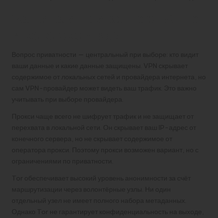
Защита и приватность: что
и кого скрывает
Вопрос приватности — центральный при выборе: кто видит
ваши данные и какие данные защищены. VPN скрывает
содержимое от локальных сетей и провайдера интернета, но
сам VPN-провайдер может видеть ваш трафик. Это важно
учитывать при выборе провайдера.
Прокси чаще всего не шифрует трафик и не защищает от
перехвата в локальной сети. Он скрывает ваш IP-адрес от
конечного сервера, но не скрывает содержимое от
оператора прокси. Поэтому прокси возможен вариант, но с
ограничениями по приватности.
Tor обеспечивает высокий уровень анонимности за счёт
маршрутизации через волонтёрные узлы. Ни один
отдельный узел не имеет полного набора метаданных.
Однако Tor не гарантирует конфиденциальность на выходе,