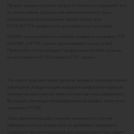
Прокси-сервер получает запрос от клиента и отправляет его
от своего имени. Браузер или приложение могут быть
настроены на использование прокси только для
HTTP/HTTPS трафика или для конкретных программ.
SOCKS-прокси работает с любым трафиком на уровне TCP
или UDP, а HTTP-прокси ориентирован только на веб.
Прокси обычно не шифруют трафик сами по себе, если вы
не используете HTTPS поверх HTTP-прокси.
Tor: сеть из трёх узлов
Tor строит маршрут через три узла: входной, промежуточный
и выходной. Каждая секция маршрута шифруется отдельно,
поэтому ни один узел не знает полной картины соединения.
Выходной узел видит незашифрованный трафик, если он не
защищён HTTPS.
Такая архитектура даёт сильную анонимность против
наблюдателей на уровне сети, но добавляет задержки и
сложность при использовании для высокоскоростных задач.