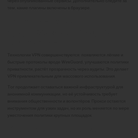
через опубликованные сервисы. Дополнительно следите за
тем, какие плагины включены в браузере.
Короткий взгляд в
будущее: куда движутся
технологии
Технологии VPN совершенствуются: появляются лёгкие и
быстрые протоколы вроде WireGuard, улучшаются политики
приватности, растёт прозрачность через аудиты. Это делает
VPN привлекательным для массового использования.
Tor продолжает оставаться важной инфраструктурой для
анонимной коммуникации, но её устойчивость требует
внимания общественности и волонтёров. Прокси остаются
инструментом для узких задач, но их роль меняется по мере
ужесточения политики крупных площадок.
Короткая шпаргалка для