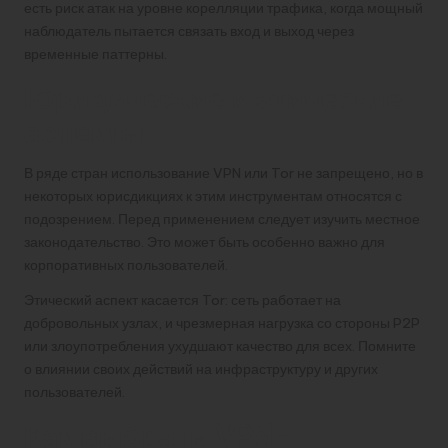
есть риск атак на уровне корелляции трафика, когда мощный
наблюдатель пытается связать вход и выход через
временные паттерны.
Юридические и этические
аспекты
В ряде стран использование VPN или Tor не запрещено, но в
некоторых юрисдикциях к этим инструментам относятся с
подозрением. Перед применением следует изучить местное
законодательство. Это может быть особенно важно для
корпоративных пользователей.
Этический аспект касается Tor: сеть работает на
добровольных узлах, и чрезмерная нагрузка со стороны P2P
или злоупотребления ухудшают качество для всех. Помните
о влиянии своих действий на инфраструктуру и других
пользователей.
Как выбрать VPN-