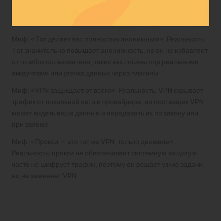
Миф: «Tor делает вас полностью анонимным». Реальность:
Tor значительно повышает анонимность, но он не избавляет
от ошибок пользователя, таких как логины под реальными
аккаунтами или утечка данных через плагины.
Миф: «VPN защищает от всего». Реальность: VPN скрывает
трафик от локальной сети и провайдера, но поставщик VPN
может видеть ваши данные и передавать их по закону или
при взломе.
Миф: «Прокси — это тот же VPN, только дешевле».
Реальность: прокси не обеспечивает системную защиту и
часто не шифрует трафик, поэтому он решает узкие задачи,
но не заменяет VPN.
Мой личный опыт: что я
использую и почему