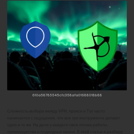
610a58785545cfc358afa01688018b88
Сложность выбора между VPN, прокси и Tor часто
начинается с ощущения, что все три инструмента делают
одно и то же. На деле у каждого своя логика работы,
преимущества и подводные камни. В этой статье я разберу