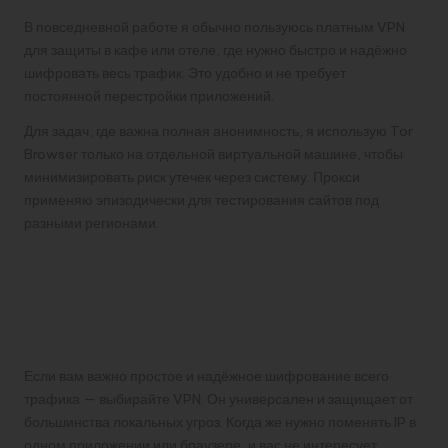
В повседневной работе я обычно пользуюсь платным VPN
для защиты в кафе или отеле, где нужно быстро и надёжно
шифровать весь трафик. Это удобно и не требует
постоянной перестройки приложений.
Для задач, где важна полная анонимность, я использую Tor
Browser только на отдельной виртуальной машине, чтобы
минимизировать риск утечек через систему. Прокси
применяю эпизодически для тестирования сайтов под
разными регионами.
Что лучше выбрать: VPN
или прокси в разных
сценариях
Если вам важно простое и надёжное шифрование всего
трафика — выбирайте VPN. Он универсален и защищает от
большинства локальных угроз. Когда же нужно поменять IP в
одном приложении или браузере, и вас не интересует