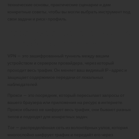
технические основы, практические сценарии и дам
конкретные советы, чтобы вы могли выбрать инструмент под
свои задачи и риск-профиль.
Короткие определения: что
такое VPN, прокси и Tor
VPN — это зашифрованный туннель между вашим
устройством и сервером провайдера, через который
проходит весь трафик. Он меняет ваш видимый IP-адрес и
защищает содержимое передачи от локальных
наблюдателей.
Прокси — это посредник, который пересылает запросы от
вашего браузера или приложения на ресурс в интернете.
Прокси обычно не шифрует весь трафик, они бывают разных
типов и подходят для конкретных задач.
Tor — распределённая сеть из волонтёрных узлов, которая
многослойно шифрует трафик и передаёт его через