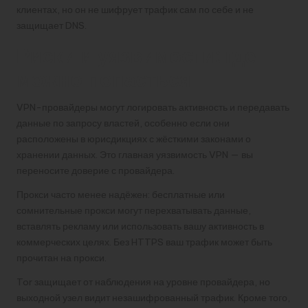
клиентах, но он не шифрует трафик сам по себе и не
защищает DNS.
Риски и уязвимости: где
можно попасться
VPN-провайдеры могут логировать активность и передавать
данные по запросу властей, особенно если они
расположены в юрисдикциях с жёсткими законами о
хранении данных. Это главная уязвимость VPN — вы
переносите доверие с провайдера.
Прокси часто менее надёжен: бесплатные или
сомнительные прокси могут перехватывать данные,
вставлять рекламу или использовать вашу активность в
коммерческих целях. Без HTTPS ваш трафик может быть
прочитан на прокси.
Tor защищает от наблюдения на уровне провайдера, но
выходной узел видит незашифрованный трафик. Кроме того,