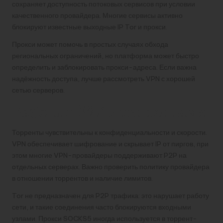
сохраняет доступность потоковых сервисов при условии
качественного провайдера. Многие сервисы активно
блокируют известные выходные IP Tor и прокси.
Прокси может помочь в простых случаях обхода
региональных ограничений, но платформа может быстро
определить и заблокировать прокси-адреса. Если важна
надёжность доступа, лучше рассмотреть VPN с хорошей
сетью серверов.
Работа с P2P и торрентами
Торренты чувствительны к конфиденциальности и скорости.
VPN обеспечивает шифрование и скрывает IP от пиргов, при
этом многие VPN-провайдеры поддерживают P2P на
отдельных серверах. Важно проверить политику провайдера
в отношении торрентов и наличие лимитов.
Tor не предназначен для P2P трафика: это нарушает работу
сети, и такие соединения часто блокируются входными
узлами. Прокси SOCKS5 иногда используется в торрент-