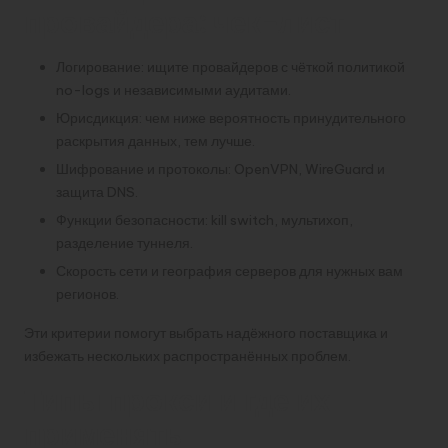
провайдера: чек-лист
Логирование: ищите провайдеров с чёткой политикой
no-logs и независимыми аудитами.
Юрисдикция: чем ниже вероятность принудительного
раскрытия данных, тем лучше.
Шифрование и протоколы: OpenVPN, WireGuard и
защита DNS.
Функции безопасности: kill switch, мультихоп,
разделение туннеля.
Скорость сети и география серверов для нужных вам
регионов.
Эти критерии помогут выбрать надёжного поставщика и
избежать нескольких распространённых проблем.
Типы прокси и где их
применять