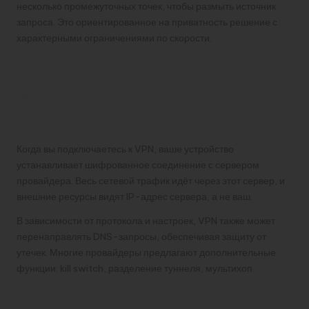
несколько промежуточных точек, чтобы размыть источник
запроса. Это ориентированное на приватность решение с
характерными ограничениями по скорости.
Как они работают: простая
механика без лишней воды
VPN в действии
Когда вы подключаетесь к VPN, ваше устройство
устанавливает шифрованное соединение с сервером
провайдера. Весь сетевой трафик идёт через этот сервер, и
внешние ресурсы видят IP-адрес сервера, а не ваш.
В зависимости от протокола и настроек, VPN также может
перенаправлять DNS-запросы, обеспечивая защиту от
утечек. Многие провайдеры предлагают дополнительные
функции: kill switch, разделение туннеля, мультихоп.
Прокси: посредник с оговорками