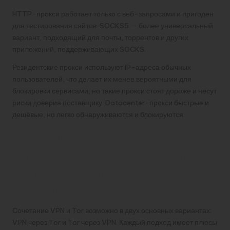
HTTP-прокси работает только с веб-запросами и пригоден
для тестирования сайтов. SOCKS5 — более универсальный
вариант, подходящий для почты, торрентов и других
приложений, поддерживающих SOCKS.
Резидентские прокси используют IP-адреса обычных
пользователей, что делает их менее вероятными для
блокировки сервисами, но такие прокси стоят дороже и несут
риски доверия поставщику. Datacenter-прокси быстрые и
дешёвые, но легко обнаруживаются и блокируются.
Комбинирование
инструментов: можно ли
использовать VPN и Tor
вместе
Сочетание VPN и Tor возможно в двух основных вариантах:
VPN через Tor и Tor через VPN. Каждый подход имеет плюсы