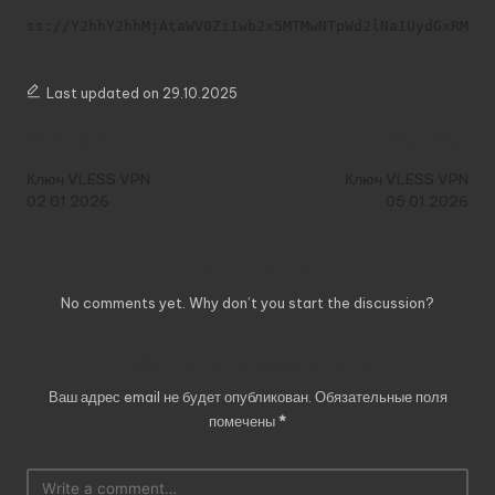
ss://Y2hhY2hhMjAtaWV0Zi1wb2x5MTMwNTpWd2lNa1UydGxRMVB
Last updated on 29.10.2025
Post
Previous Post
Next Post
navigation
Ключ VLESS VPN
Ключ VLESS VPN
02.01.2026
05.01.2026
Comments
No comments yet. Why don’t you start the discussion?
Добавить комментарий
Ваш адрес email не будет опубликован.
Обязательные поля
помечены
*