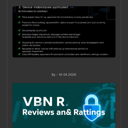
Posted
by
Ограничения по устройствам в VPN‑сервисах: как
понять, обойти и не переплатить
By
16.04.2026
Posted
by