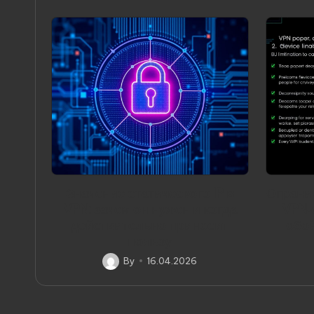
Значение статического IP в
Ограни
VPN: зачем он нужен и когда
VPN‑
действительно приносит
обой
пользу
By
16.04.2026
Posted
by