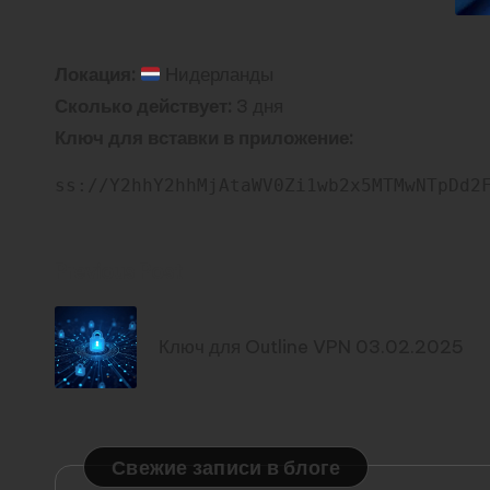
Локация:
Нидерланды
Сколько действует:
3 дня
Ключ для вставки в приложение:
ss://Y2hhY2hhMjAtaWV0Zi1wb2x5MTMwNTpDd2
Post
Previous Post
navigation
Ключ для Outline VPN 03.02.2025
Свежие записи в блоге