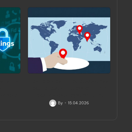
ейтинги
Как проверить, где физически
ое
расположены серверы VPN:
чивого
практическое руководство
By
15.04.2026
Posted
by