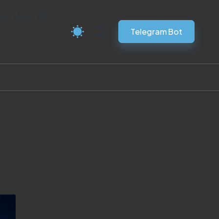
ка Vless VPN
Telegram Bot