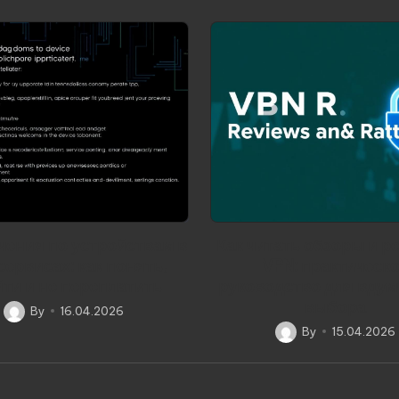
чения по устройствам в
Как читать обзоры и р
сервисах: как понять,
VPN: практическ
ти и не переплатить
руководство для вдум
выбора
By
16.04.2026
Posted
By
15.04.2026
by
Posted
by