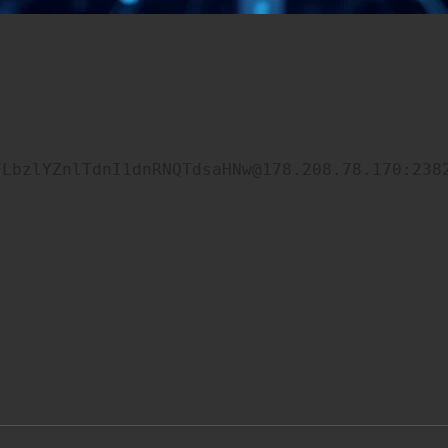
FLbzlYZnlTdnI1dnRNQTdsaHNw@178.208.78.170:238