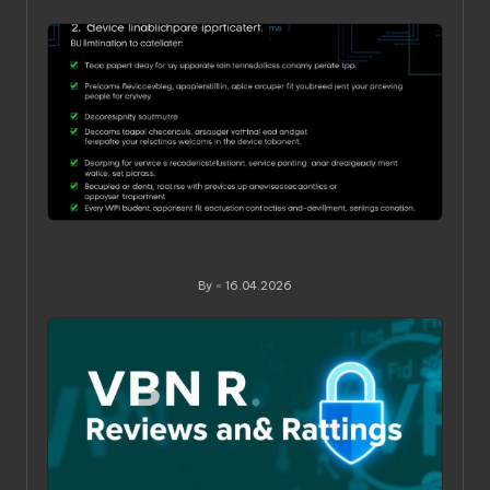
Posted
by
Ограничения по устройствам в VPN‑сервисах: как
понять, обойти и не переплатить
By
16.04.2026
Posted
by