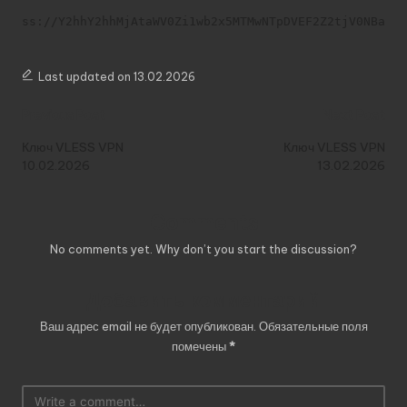
ss://Y2hhY2hhMjAtaWV0Zi1wb2x5MTMwNTpDVEF2Z2tjV0NBaVY
Last updated on 13.02.2026
Post
Previous Post
Next Post
navigation
Ключ VLESS VPN
Ключ VLESS VPN
10.02.2026
13.02.2026
Comments
No comments yet. Why don’t you start the discussion?
Добавить комментарий
Ваш адрес email не будет опубликован.
Обязательные поля
помечены
*