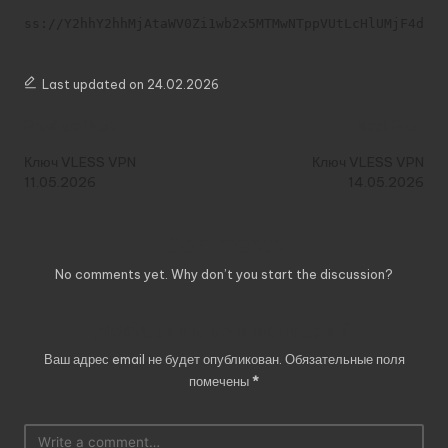
ss://Y2hhY2hhMjAtaWV0Zi1wb2x5MTMwNTppVUtLcHlUMjF4d1F
Last updated on 24.02.2026
Post
Previous Post
Next Post
navigation
Ключ VLESS VPN
Ключ VLESS VPN
11.05.2026
14.05.2026
Comments
No comments yet. Why don’t you start the discussion?
Добавить комментарий
Ваш адрес email не будет опубликован.
Обязательные поля
помечены
*