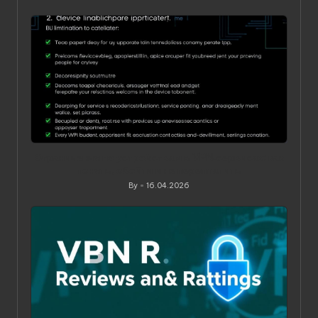
Posted
by
Ограничения по устройствам в VPN‑сервисах: как
понять, обойти и не переплатить
By
16.04.2026
Posted
by