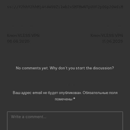
ss://Y2hhY2hhMjAtaWV0Zi1wb2x5MTMwNTpUVFJpOGp2OWdiMXJ
Post
Previous Post
Next Post
navigation
Ключ VLESS VPN
Ключ VLESS VPN
08.06.2025
11.06.2025
Comments
No comments yet. Why don’t you start the discussion?
Добавить комментарий
Ваш адрес email не будет опубликован.
Обязательные поля
помечены
*