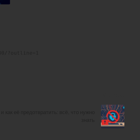
30/?outline=1
Next Post
и как её предотвратить: всё, что нужно
знать