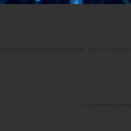
ZON2VETXFibjV1UFdFdTVWcHkx@195.93.253.240:141
Что такое DNS‑утечка 