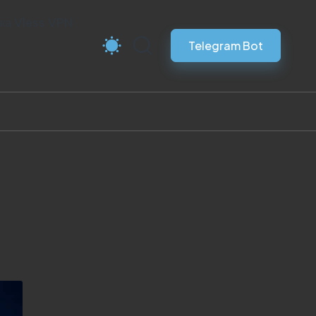
ка Vless VPN
Telegram Bot