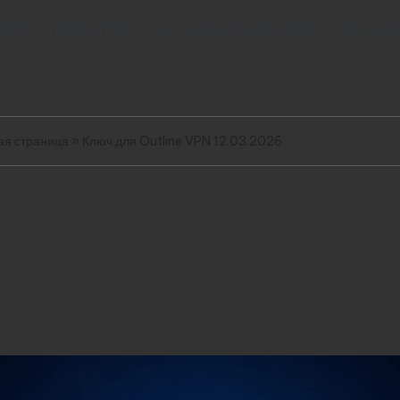
 VPN и VLESS VPN
Настройка Outline VPN
Настрой
ая страница
»
Ключ для Outline VPN 12.03.2026
PN 12.03.2026