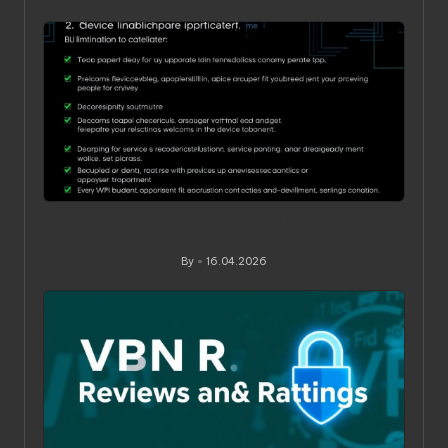
Posted
by
Ограничения по устройствам в VPN‑сервисах: как
понять, обойти и не переплатить
By
16.04.2026
Posted
by