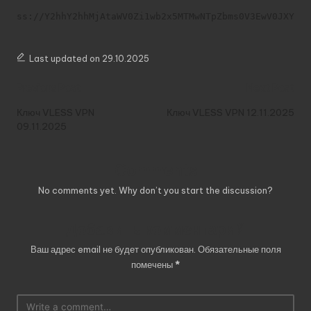
ss://Y2hhY2hhMjAtaWV0Zi1wb2x5MTMwNTpZbms0V3EwV0JXY3E
Last updated on 29.10.2025
Post
Previous Post
Next Post
navigation
Ключ VLESS VPN
Ключ VLESS VPN 12.11.2025
09.11.2025
Comments
No comments yet. Why don’t you start the discussion?
Добавить комментарий
Ваш адрес email не будет опубликован.
Обязательные поля
помечены
*