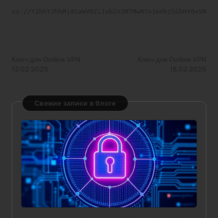
ss://Y2hhY2hhMjAtaWV0Zi1wb2x5MTMwNTo1eVkzSGhHY0xSNG9
Post
Previous Post
Next Post
navigation
Ключ для Outline VPN
Ключ для Outline VPN
12.02.2025
18.02.2025
Свежие записи в блоге
Значение статического IP в VPN: зачем он нужен и