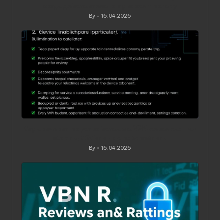
когда действительно приносит пользу
By
16.04.2026
Posted
by
Ограничения по устройствам в VPN‑сервисах: как
понять, обойти и не переплатить
By
16.04.2026
Posted
by