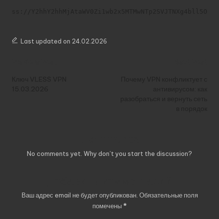
ss://Y2hhY2hhMjAtaWV0Zi1wb2x5MTMwNTp2SVJTNXg4bll5OFd
Last updated on 24.02.2026
Post
Previous Post
Next Post
navigation
Ключ VLESS VPN
Почему VPN конфликтует с
15.03.2026
антивирусом: как
разобраться и вернуть сеть
в порядок
Comments
No comments yet. Why don’t you start the discussion?
Добавить комментарий
Ваш адрес email не будет опубликован.
Обязательные поля
помечены
*