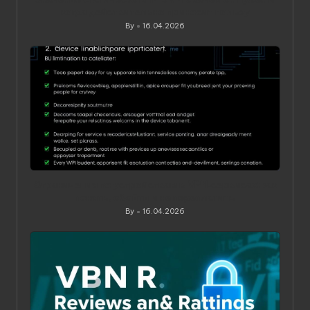
когда действительно приносит пользу
By
16.04.2026
Posted
by
Ограничения по устройствам в VPN‑сервисах: как
понять, обойти и не переплатить
By
16.04.2026
Posted
by