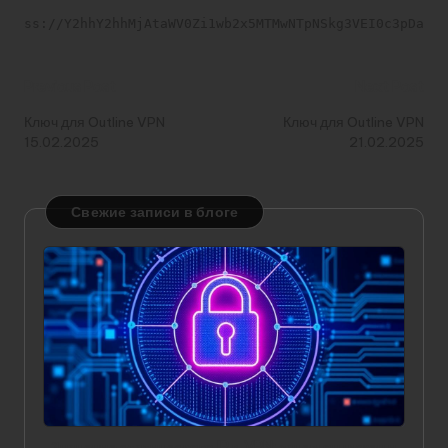
ss://Y2hhY2hhMjAtaWV0Zi1wb2x5MTMwNTpNSkg3VEI0c3pDam1
Post
Previous Post
Next Post
navigation
Ключ для Outline VPN
Ключ для Outline VPN
15.02.2025
21.02.2025
Свежие записи в блоге
Значение статического IP в VPN: зачем он нужен и