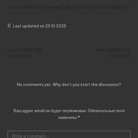
ss://Y2hhY2hhMjAtaWV0Zi1wb2x5MTMwNTpsMk9CYUNpS0xDT1c
Last updated on 29.10.2025
Post
Previous Post
Next Post
navigation
Ключ VLESS VPN
Ключ VLESS VPN
18.12.2025
21.12.2025
Comments
No comments yet. Why don’t you start the discussion?
Добавить комментарий
Ваш адрес email не будет опубликован.
Обязательные поля
помечены
*