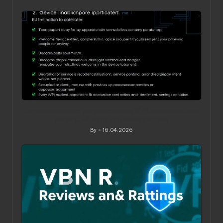
Posted
by
Ограничения по устройствам в VPN‑сервисах: как
понять, обойти и не переплатить
By
16.04.2026
Posted
by