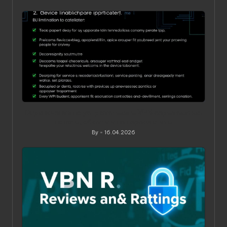
Posted
by
Ограничения по устройствам в VPN‑сервисах: как
понять, обойти и не переплатить
By
16.04.2026
Posted
by