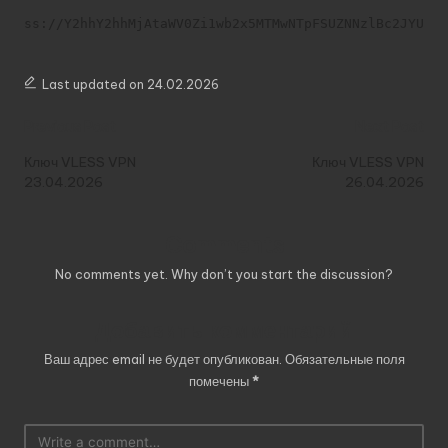
ss://Y2hhY2hhMjAtaWV0Zi1wb2x5MTMwNTpFSUZNNzlBc2JYUVF
Last updated on 24.02.2026
Post
Previous Post
Next Post
navigation
Ключ VLESS VPN
Ключ VLESS VPN
23.04.2026
26.04.2026
Comments
No comments yet. Why don’t you start the discussion?
Добавить комментарий
Ваш адрес email не будет опубликован.
Обязательные поля
помечены
*