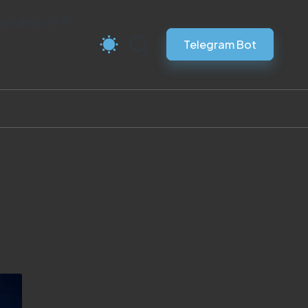
ка Vless VPN
Telegram Bot