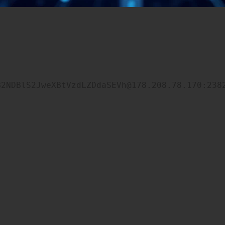
B2NDBlS2JweXBtVzdLZDdaSEVh@178.208.78.170:238