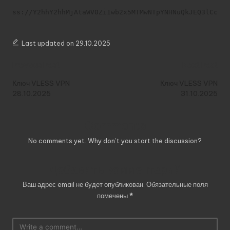
ss://Y2hhY2hhMjAtaWV0Zi1wb2x5MTMwNTpYNHNuQkJEQ3lCcDV
Last updated on 29.10.2025
Post
Previous Post
Next Post
navigation
Ключ VLESS VPN
Ключ VLESS VPN
28.10.2025
31.10.2025
Comments
No comments yet. Why don’t you start the discussion?
Добавить комментарий
Ваш адрес email не будет опубликован.
Обязательные поля
помечены
*