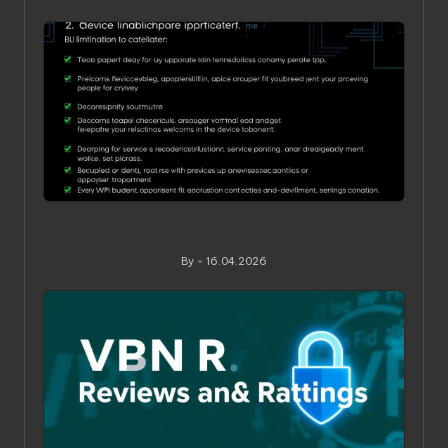
Posted
by
Ограничения по устройствам в VPN‑сервисах: как
понять, обойти и не переплатить
By
16.04.2026
Posted
by