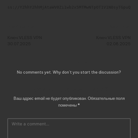
ss://Y2hhY2hhMjAtaWV0Zi1wb2x5MTMwNTpOT1V1N0syTGpuQTV
Post
Previous Post
Next Post
navigation
Ключ VLESS VPN
Ключ VLESS VPN
30.07.2025
02.08.2025
Comments
No comments yet. Why don’t you start the discussion?
Добавить комментарий
Ваш адрес email не будет опубликован.
Обязательные поля
помечены
*