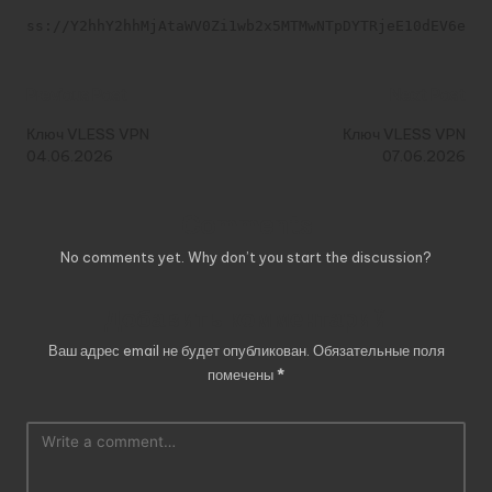
ss://Y2hhY2hhMjAtaWV0Zi1wb2x5MTMwNTpDYTRjeE10dEV6elJG
Post
Previous Post
Next Post
navigation
Ключ VLESS VPN
Ключ VLESS VPN
04.06.2026
07.06.2026
Comments
No comments yet. Why don’t you start the discussion?
Добавить комментарий
Ваш адрес email не будет опубликован.
Обязательные поля
помечены
*