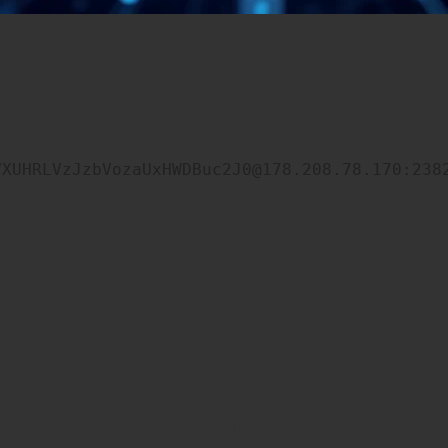
VXUHRLVzJzbVozaUxHWDBuc2J0@178.208.78.170:238
Comments