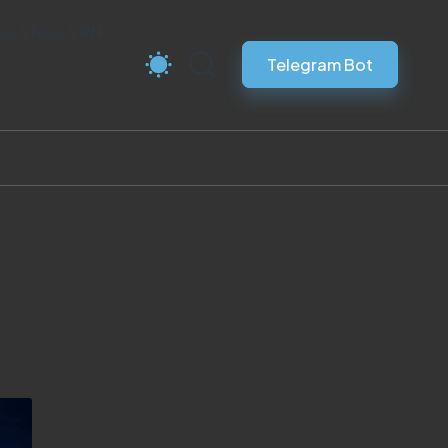
ка Vless VPN
Telegram Bot