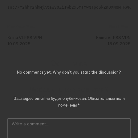
ss://Y2hhY2hhMjAtaWV0Zi1wb2x5MTMwNTpqSkZnQXNQMTRVRk9
Post
Previous Post
Next Post
navigation
Ключ VLESS VPN
Ключ VLESS VPN
10.09.2025
13.09.2025
Comments
No comments yet. Why don’t you start the discussion?
Добавить комментарий
Ваш адрес email не будет опубликован.
Обязательные поля
помечены
*