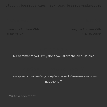
vless://b0388ce5-c2e3-4097-a0ac-b6103e9748da@95.164.3
Post
Previous Post
Next Post
navigation
Ключ для Outline VPN
Ключ для Outline VPN
01.05.2025
04.05.2025
Comments
No comments yet. Why don’t you start the discussion?
Добавить комментарий
Ваш адрес email не будет опубликован.
Обязательные поля
помечены
*