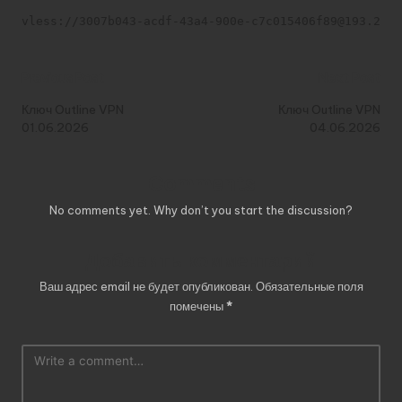
vless://3007b043-acdf-43a4-900e-c7c015406f89@193.233.
Post
Previous Post
Next Post
navigation
Ключ Outline VPN
Ключ Outline VPN
01.06.2026
04.06.2026
Comments
No comments yet. Why don’t you start the discussion?
Добавить комментарий
Ваш адрес email не будет опубликован.
Обязательные поля
помечены
*