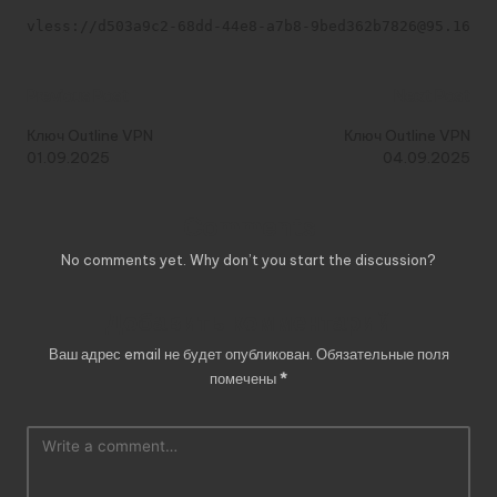
vless://d503a9c2-68dd-44e8-a7b8-9bed362b7826@95.164.3
Post
Previous Post
Next Post
navigation
Ключ Outline VPN
Ключ Outline VPN
01.09.2025
04.09.2025
Comments
No comments yet. Why don’t you start the discussion?
Добавить комментарий
Ваш адрес email не будет опубликован.
Обязательные поля
помечены
*