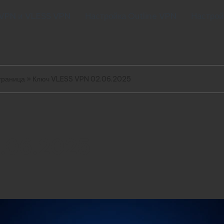
 VPN и VLESS VPN
Настройка Outline VPN
Настрой
траница
»
Ключ VLESS VPN 02.06.2025
.06.2025