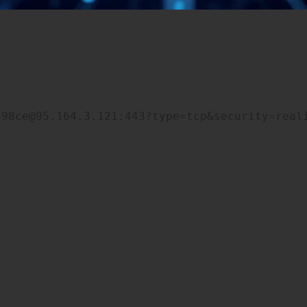
698ce@95.164.3.121:443?type=tcp&security=real
Comments