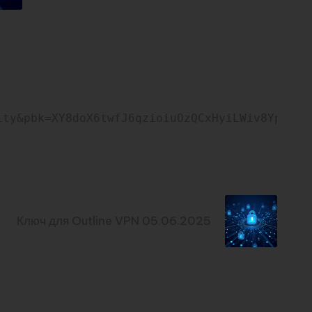
ity&pbk=XY8doX6twfJ6qzioiuOzQCxHyiLWiv8YpKA-l
Next Post
Ключ для Outline VPN 05.06.2025