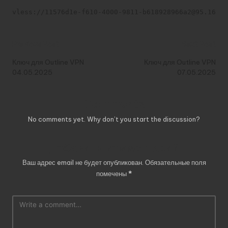
vless://11576d1e-f610-4000-9811-b618928966a2@95.164.3
Post
Previous Post
Next Post
navigation
Ключ для Outline VPN
Ключ для Outline VPN
04.05.2025
07.05.2025
Comments
No comments yet. Why don’t you start the discussion?
Добавить комментарий
Ваш адрес email не будет опубликован.
Обязательные поля
помечены
*