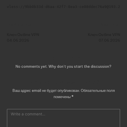
vless://9bb0b33d-d6aa-42f7-8ea3-ce08ddec76a9@193.233.
Post
Previous Post
Next Post
navigation
Ключ Outline VPN
Ключ Outline VPN
04.06.2026
07.06.2026
Comments
No comments yet. Why don’t you start the discussion?
Добавить комментарий
Ваш адрес email не будет опубликован.
Обязательные поля
помечены
*