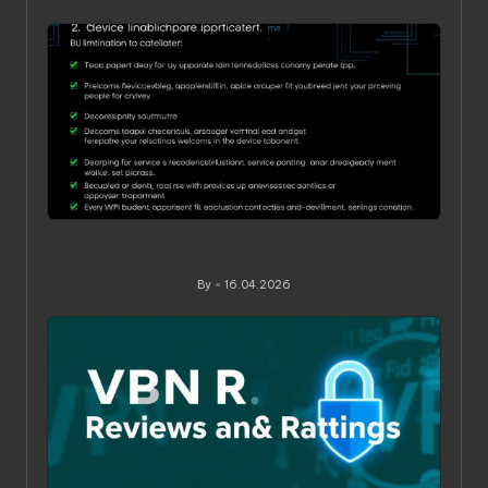
Posted
by
Ограничения по устройствам в VPN‑сервисах: как
понять, обойти и не переплатить
By
16.04.2026
Posted
by