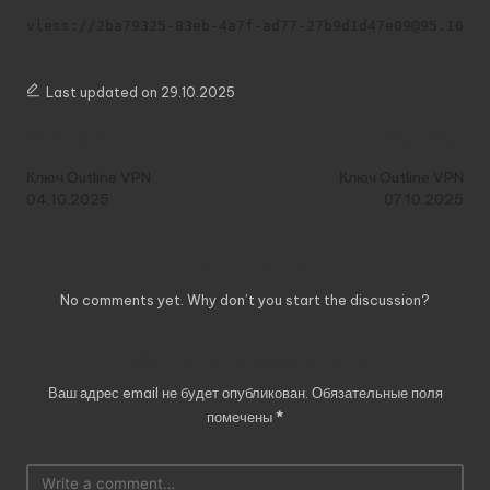
vless://2ba79325-83eb-4a7f-ad77-27b9d1d47e09@95.164.3
Last updated on 29.10.2025
Post
Previous Post
Next Post
navigation
Ключ Outline VPN
Ключ Outline VPN
04.10.2025
07.10.2025
Comments
No comments yet. Why don’t you start the discussion?
Добавить комментарий
Ваш адрес email не будет опубликован.
Обязательные поля
помечены
*