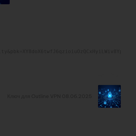
ity&pbk=XY8doX6twfJ6qzioiuOzQCxHyiLWiv8YpKA-l
Next Post
Ключ для Outline VPN 08.06.2025