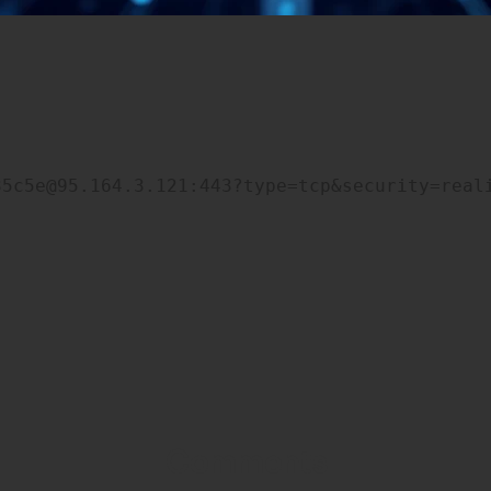
35c5e@95.164.3.121:443?type=tcp&security=real
Comments