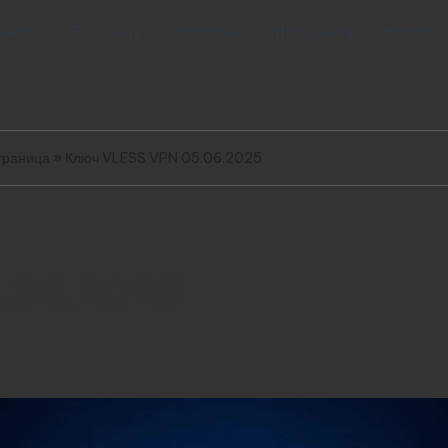
 VPN и VLESS VPN
Настройка Outline VPN
Настрой
траница
»
Ключ VLESS VPN 05.06.2025
.06.2025