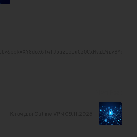
ity&pbk=XY8doX6twfJ6qzioiuOzQCxHyiLWiv8YpKA-l
Next Post
Ключ для Outline VPN 09.11.2025