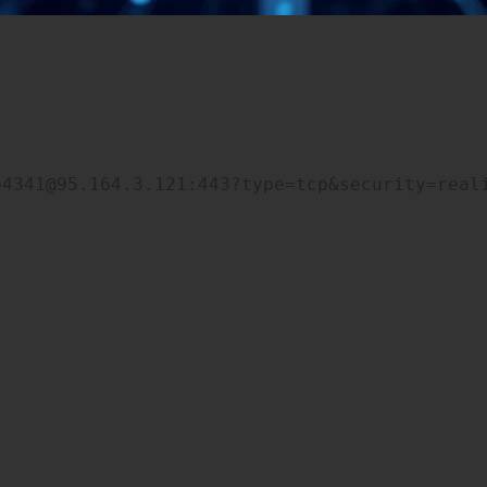
b4341@95.164.3.121:443?type=tcp&security=real