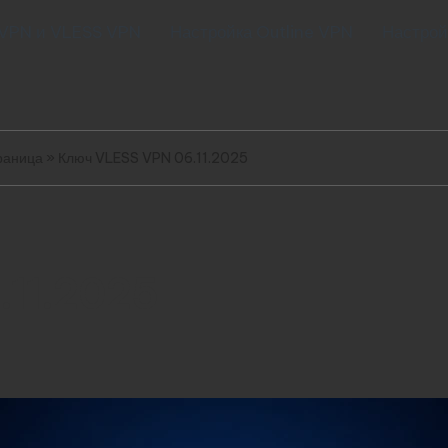
 VPN и VLESS VPN
Настройка Outline VPN
Настрой
раница
»
Ключ VLESS VPN 06.11.2025
.11.2025