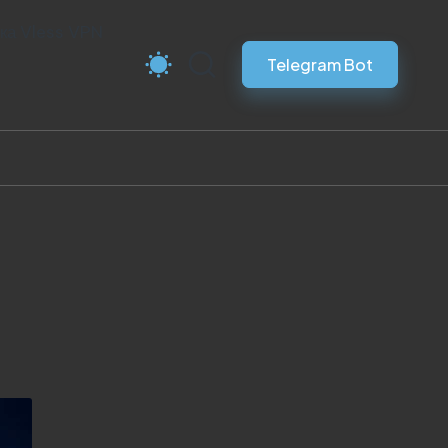
ка Vless VPN
Telegram Bot