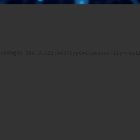
bc849@95.164.3.121:443?type=tcp&security=real