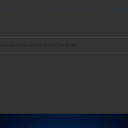
 VPN и VLESS VPN
Настройка Outline VPN
Настрой
траница
»
Ключ VLESS VPN 07.04.2025
.04.2025