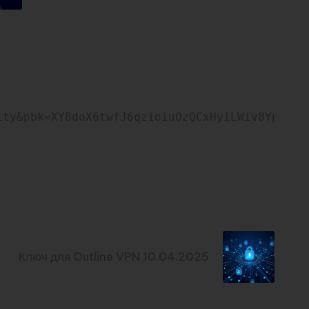
ity&pbk=XY8doX6twfJ6qzioiuOzQCxHyiLWiv8YpKA-l
Next Post
Ключ для Outline VPN 10.04.2025