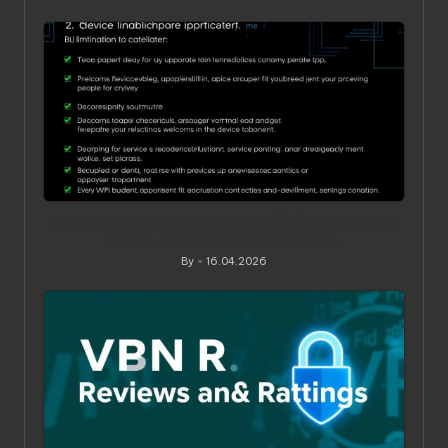
Posted
by
Ограничения по устройствам в VPN‑сервисах: как
понять, обойти и не переплатить
By
16.04.2026
Posted
by