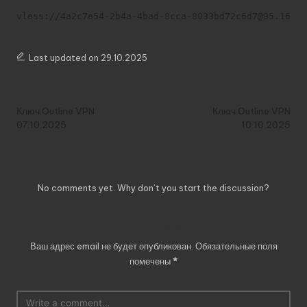
vless://4a2c7e54-2b4a-4bad-8cca-8033bd72c6d7@95.164.3
Last updated on 29.10.2025
Post
Previous Post
Next Post
navigation
Ключ Outline VPN
Ключ Outline VPN
07.10.2025
10.10.2025
Comments
No comments yet. Why don’t you start the discussion?
Добавить комментарий
Ваш адрес email не будет опубликован.
Обязательные поля
помечены
*