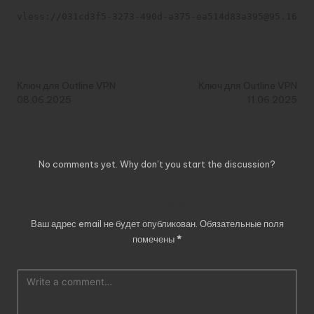
vless://031cd3f5-3273-490d-a375-ea514d83a395@95.164.3
Post
Previous Post
Next Post
navigation
Ключ для Outline VPN
Ключ для Outline VPN
08.06.2025
11.06.2025
Comments
No comments yet. Why don’t you start the discussion?
Добавить комментарий
Ваш адрес email не будет опубликован.
Обязательные поля
помечены
*