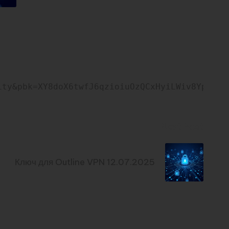
ity&pbk=XY8doX6twfJ6qzioiuOzQCxHyiLWiv8YpKA-l
Next Post
Ключ для Outline VPN 12.07.2025