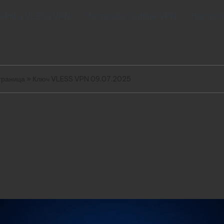
 VPN и VLESS VPN
Настройка Outline VPN
Настрой
траница
»
Ключ VLESS VPN 09.07.2025
.07.2025