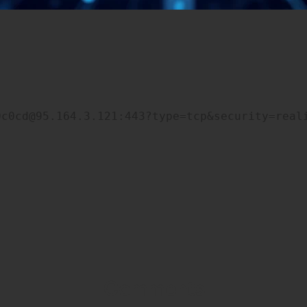
0c0cd@95.164.3.121:443?type=tcp&security=real
Comments