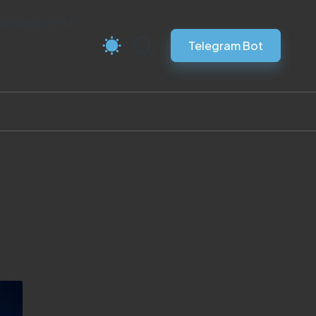
ка Vless VPN
Telegram Bot