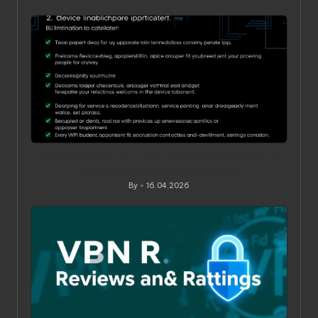
Posted
by
Ограничения по устройствам в VPN‑сервисах: как
понять, обойти и не переплатить
By
16.04.2026
Posted
by