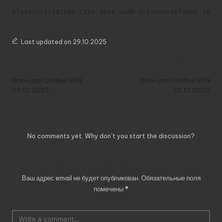
vless://4e492a84-c154-4ba4-aad0-7cb5265ce8fa@95.164.3
Last updated on 29.10.2025
Post
Previous Post
Next Post
navigation
Ключ для Outline VPN
Ключ для Outline VPN
09.12.2025
12.12.2025
Comments
No comments yet. Why don’t you start the discussion?
Добавить комментарий
Ваш адрес email не будет опубликован.
Обязательные поля
помечены
*