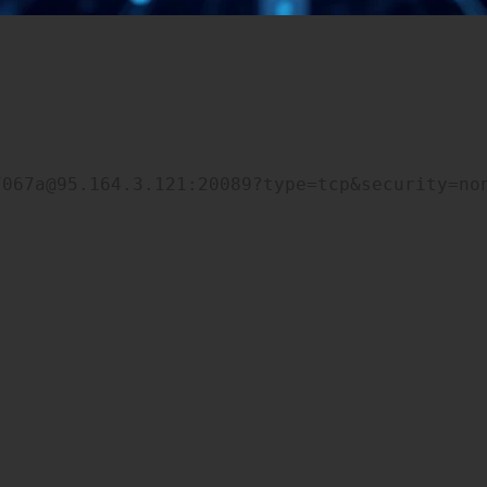
7067a@95.164.3.121:20089?type=tcp&security=no