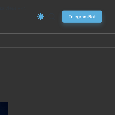
ка Vless VPN
Telegram Bot