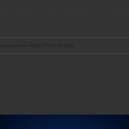
 VPN и VLESS VPN
Настройка Outline VPN
Настрой
траница
»
Ключ VLESS VPN 10.02.2026
.02.2026