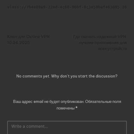
vless://7b4e09a9-22ed-4c60-96bf-8c3e59baf463@95.164.3
Post
Previous Post
Next Post
navigation
Ключ для Outline VPN
Где скачать надёжный VPN:
10.04.2025
лучшие приложения для
всех устройств
Comments
No comments yet. Why don’t you start the discussion?
Добавить комментарий
Ваш адрес email не будет опубликован.
Обязательные поля
помечены
*