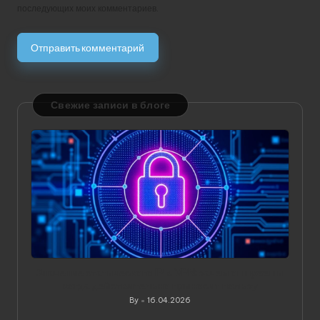
последующих моих комментариев.
Свежие записи в блоге
Значение статического IP в VPN: зачем он нужен и
когда действительно приносит пользу
By
16.04.2026
Posted
by