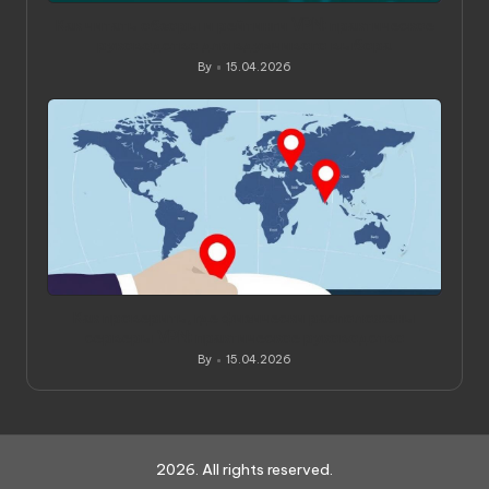
Как читать обзоры и рейтинги VPN: практическое
руководство для вдумчивого выбора
By
15.04.2026
Posted
by
Как проверить, где физически расположены
серверы VPN: практическое руководство
By
15.04.2026
Posted
by
2026. All rights reserved.