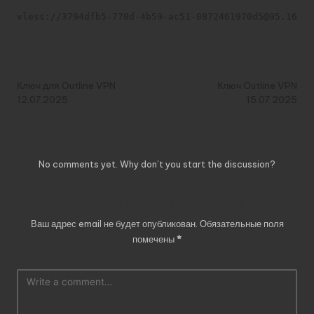
vless://3794dfb5-770d-4b59-ac51-0872461970d5@95.164.3
Post
Previous Post
Next Post
navigation
Ключ для Outline VPN
Ключ Outline VPN
12.07.2025
15.07.2025
Comments
No comments yet. Why don’t you start the discussion?
Добавить комментарий
Ваш адрес email не будет опубликован.
Обязательные поля
помечены
*