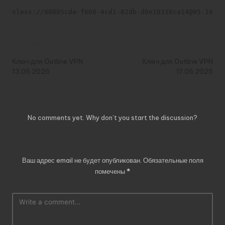
vless://88885cda-f660-4cd1-82db-d0e10316ca14@95.164.3
Post
Previous Post
Next Post
navigation
Ключ для Outline VPN
Ключ для Outline VPN
13.05.2025
17.05.2025
Comments
No comments yet. Why don’t you start the discussion?
Добавить комментарий
Ваш адрес email не будет опубликован.
Обязательные поля
помечены
*