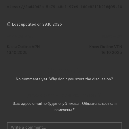
vless://3ad4942b-5b79-48c1-97c9-f60c82f1b216@95.164.3
Last updated on 29.10.2025
Post
Previous Post
Next Post
navigation
Ключ Outline VPN
Ключ Outline VPN
13.10.2025
16.10.2025
Comments
No comments yet. Why don’t you start the discussion?
Добавить комментарий
Ваш адрес email не будет опубликован.
Обязательные поля
помечены
*