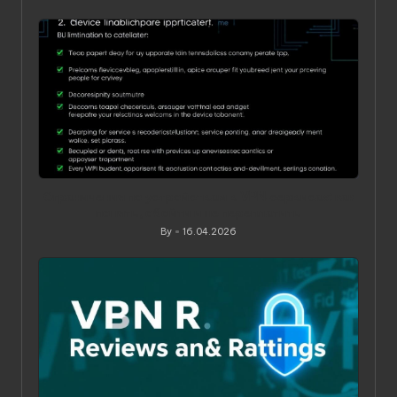
Posted
by
Ограничения по устройствам в VPN‑сервисах: как
понять, обойти и не переплатить
By
16.04.2026
Posted
by