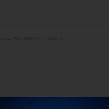
 VPN и VLESS VPN
Настройка Outline VPN
Настрой
траница
»
Ключ VLESS VPN 17.05.2026
.05.2026