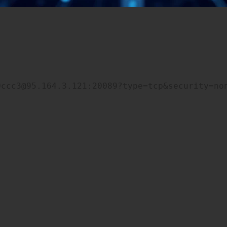
0ccc3@95.164.3.121:20089?type=tcp&security=no