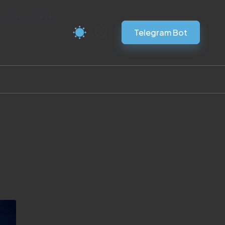
ка Vless VPN
Telegram Bot