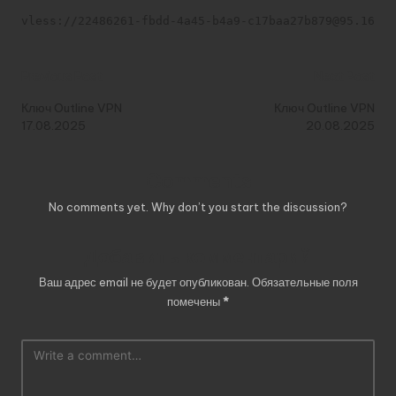
vless://22486261-fbdd-4a45-b4a9-c17baa27b879@95.164.3
Post
Previous Post
Next Post
navigation
Ключ Outline VPN
Ключ Outline VPN
17.08.2025
20.08.2025
Comments
No comments yet. Why don’t you start the discussion?
Добавить комментарий
Ваш адрес email не будет опубликован.
Обязательные поля
помечены
*