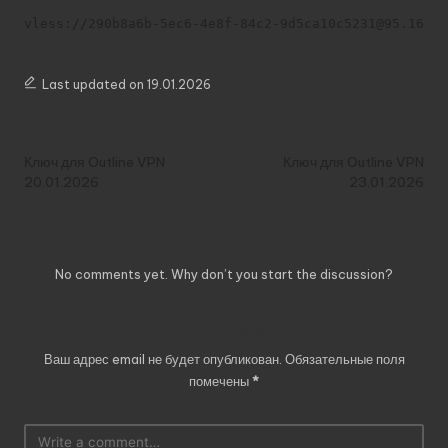
vless://290b8a6b-5ec6-4e8f-84c2-9d5ca10c5231@95.164.
Last updated on 19.01.2026
Post
Previous Post
Next Post
navigation
Ключ для Outline VPN
Ключ для Outline VPN
20.01.2026
23.01.2026
Comments
No comments yet. Why don’t you start the discussion?
Добавить комментарий
Ваш адрес email не будет опубликован.
Обязательные поля
помечены
*