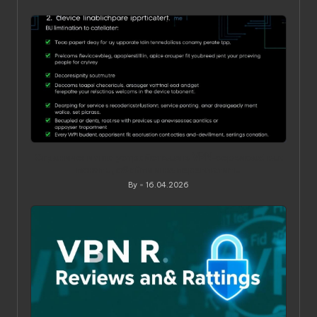
Posted
by
Ограничения по устройствам в VPN‑сервисах: как
понять, обойти и не переплатить
By
16.04.2026
Posted
by