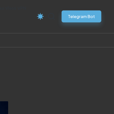
ка Vless VPN
Telegram Bot