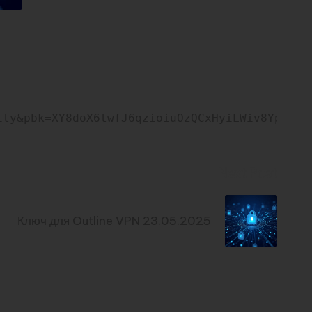
ity&pbk=XY8doX6twfJ6qzioiuOzQCxHyiLWiv8YpKA-l
Next Post
Ключ для Outline VPN 23.05.2025