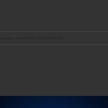
 VPN и VLESS VPN
Настройка Outline VPN
Настрой
траница
»
Ключ VLESS VPN 20.05.2025
.05.2025