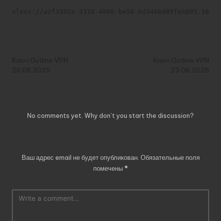
vless://a2f3395a-3310-4066-be50-bd3466d89f66@95.164.3
Post
Previous Post
Next Post
navigation
Ключ Outline VPN
Ключ Outline VPN
20.08.2025
23.08.2025
Comments
No comments yet. Why don’t you start the discussion?
Добавить комментарий
Ваш адрес email не будет опубликован.
Обязательные поля
помечены
*