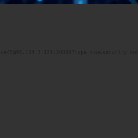
4ce45@95.164.3.121:20089?type=tcp&security=no