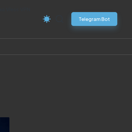
ка Vless VPN
Telegram Bot