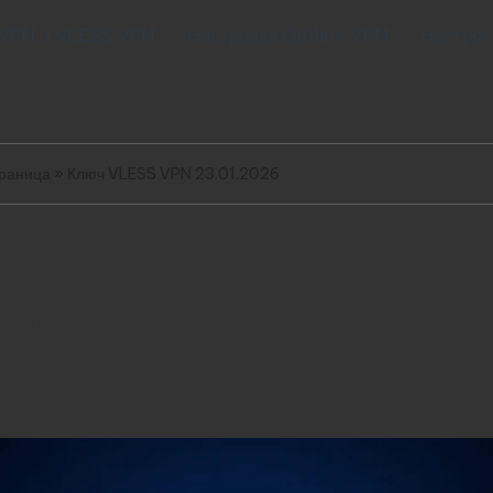
 VPN и VLESS VPN
Настройка Outline VPN
Настрой
траница
»
Ключ VLESS VPN 23.01.2026
.01.2026